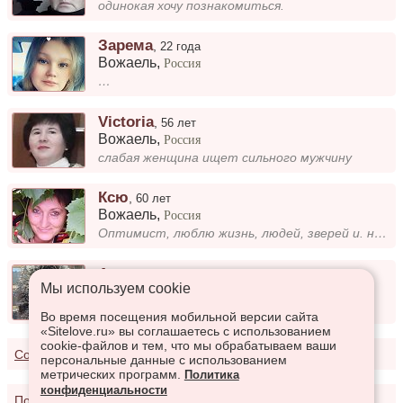
одинокая хочу познакомиться.
Зарема
,
22 года
Вожаель
,
Россия
…
Victoria
,
56 лет
Вожаель
,
Россия
слабая женщина ищет сильного мужчину
Ксю
,
60 лет
Вожаель
,
Россия
Оптимист, люблю жизнь, людей, зверей и. не забыть бы себя. Чувство юмора присутствует.
Антонина
,
44 года
Мы используем сookie
Вожаель
,
Россия
не замужем
Во время посещения мобильной версии сайта
«Sitelove.ru» вы соглашаетесь с использованием
cookie-файлов и тем, что мы обрабатываем ваши
Соглашение о предоставлении услуг
персональные данные с использованием
метрических программ.
Политика
конфиденциальности
Политика конфиденциальности