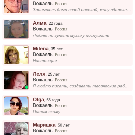
Вожаель
,
Россия
Занимаюсь дома своей пасекой, живу вдалеке от детей. Хочется тепла и участия.
Алма
,
22 года
Вожаель
,
Россия
Люблю по гулять музыку послушать
Milena
,
35 лет
Вожаель
,
Россия
Настоящая.
Леля
,
25 лет
Вожаель
,
Россия
Я люблю писать, создавать творческие работы и рисовать. В моём характере спокойствие и уравновешенность, что помогает мн...
Olga
,
53 года
Вожаель
,
Россия
Потом скажу
Маришка
,
50 лет
Вожаель
,
Россия