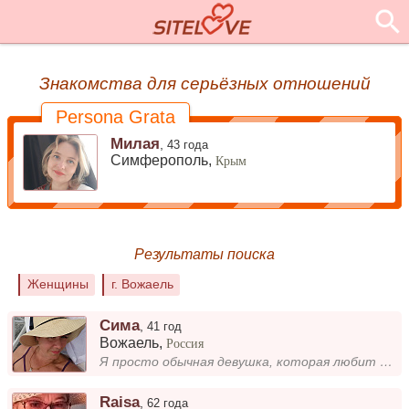
Знакомства для серьёзных отношений
Persona Grata
Милая
,
43 года
Симферополь,
Крым
Результаты поиска
Женщины
г. Вожаель
Сима
,
41 год
Вожаель
,
Россия
Я просто обычная девушка, которая любит улыбаться и находить радость в мелочах. Мне нравится общение, новые знакомства и...
Raisa
,
62 года