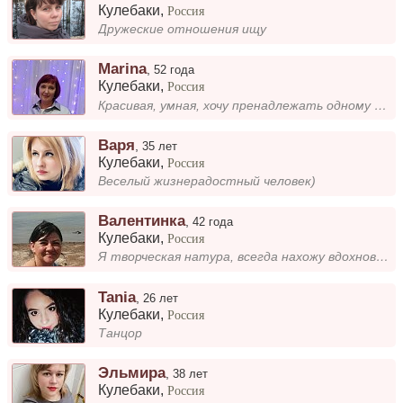
Кулебаки
,
Россия
Дружеские отношения ищу
Marina
,
52 года
Кулебаки
,
Россия
Красивая, умная, хочу пренадлежать одному порядочному и верному.
Варя
,
35 лет
Кулебаки
,
Россия
Веселый жизнерадостный человек)
Валентинка
,
42 года
Кулебаки
,
Россия
Я творческая натура, всегда нахожу вдохновение в новых впечатлениях и путешествиях. Для меня важно, чтобы рядом был чело...
Tania
,
26 лет
Кулебаки
,
Россия
Танцор
Эльмира
,
38 лет
Кулебаки
,
Россия