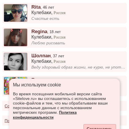
Rita
,
46 лет
Кулебаки
,
Россия
Счастье есть
Regina
,
18 лет
Кулебаки
,
Россия
Люблю рисовать
Шолпан
,
37 лет
Кулебаки
,
Россия
Веду здоровый образ жизни, не курю, не употребляю алкоголь! Разве по праздникам только! Люблю детей! Из увлечений: люблю...
Валентина
,
67 лет
Мы используем сookie
Кулебаки
,
Россия
ищу друга
Во время посещения мобильной версии сайта
«Sitelove.ru» вы соглашаетесь с использованием
cookie-файлов и тем, что мы обрабатываем ваши
Соглашение о предоставлении услуг
персональные данные с использованием
метрических программ.
Политика
конфиденциальности
Политика конфиденциальности
Соглашаюсь