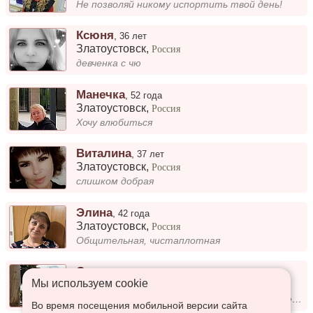
Не позволяй никому испортить твой день!
Ксюня
,
36 лет
Златоустовск
,
Россия
девченка с чю
Манечка
,
52 года
Златоустовск
,
Россия
Хочу влюбиться
Виталина
,
37 лет
Златоустовск
,
Россия
слишком добрая
Элина
,
42 года
Златоустовск
,
Россия
Общительная, чистаплотная
Стелла
,
47 лет
Мы используем сookie
Златоустовск
,
Россия
Я не состою в браке, и это часть моей нынешней жизни. Мне нравится быть свободной и открывать новые горизонты. Люблю пут...
Во время посещения мобильной версии сайта