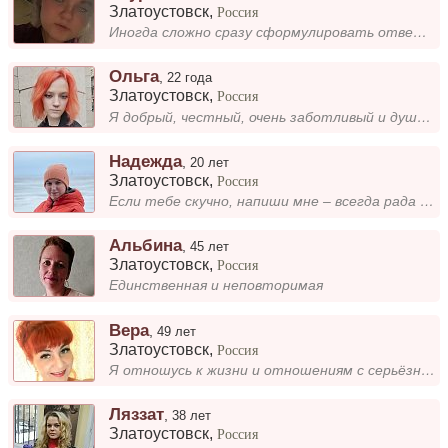
Златоустовск
,
Россия
Иногда сложно сразу сформулировать ответ, но я всегда с радостью отвечу на любые вопросы, которые тебя интересуют....
Ольга
,
22 года
Златоустовск
,
Россия
Я добрый, честный, очень заботливый и душевные человек. Хотелось бы найти для себя вторую половинку. Здоровые отношения...
Надежда
,
20 лет
Златоустовск
,
Россия
Если тебе скучно, напиши мне – всегда рада общению
Альбина
,
45 лет
Златоустовск
,
Россия
Единственная и неповторимая
Вера
,
49 лет
Златоустовск
,
Россия
Я отношусь к жизни и отношениям с серьёзной стороны, всегда стремлюсь к честности и взаимопониманию....
Ляззат
,
38 лет
Златоустовск
,
Россия