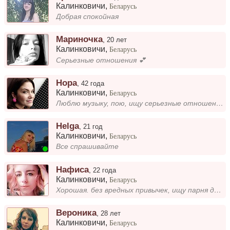
Калинковичи
,
Беларусь
Добрая спокойная
Мариночка
,
20 лет
Калинковичи
,
Беларусь
Серьезные отношения 💕
Нора
,
42 года
Калинковичи
,
Беларусь
Люблю музыку, пою, ищу серьезные отношения
Helga
,
21 год
Калинковичи
,
Беларусь
Все спрашивайте
Нафиса
,
22 года
Калинковичи
,
Беларусь
Хорошая. без вредных привычек, ищу парня для создания семьи
Вероника
,
28 лет
Калинковичи
,
Беларусь