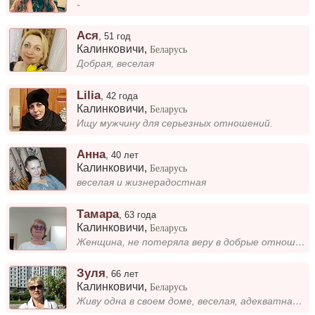
-
Ася
,
51 год
Калинковичи
,
Беларусь
Добрая, веселая
Lilia
,
42 года
Калинковичи
,
Беларусь
Ищу мужчину для серьезных отношений.
Анна
,
40 лет
Калинковичи
,
Беларусь
веселая и жизнерадостная
Тамара
,
63 года
Калинковичи
,
Беларусь
Женщина, не потеряла веру в добрые отношения людей в возрасте
Зуля
,
66 лет
Калинковичи
,
Беларусь
Живу одна в своем доме, веселая, адекватная, люблю гулять по лесу, кататься на лыжах и велосипеде, ищу мужчину простого,...