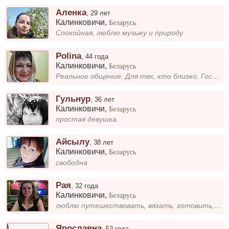
Аленка
,
29 лет
Калинковичи
,
Беларусь
Спокойная, люблю музыку и природу
Polina
,
44 года
Калинковичи
,
Беларусь
Реальное общение. Для тех, кто близко. Гостей в дом не зову. Не замужем. Если ты мне не напишешь. То я никогда о тебе не...
Гульнур
,
36 лет
Калинковичи
,
Беларусь
простая девушка.
Айсылу
,
38 лет
Калинковичи
,
Беларусь
свободна
Рая
,
32 года
Калинковичи
,
Беларусь
люблю путешествовать, вязать, готовить, заморачиваться
Ярославна
,
52 года