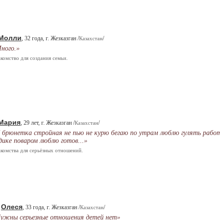
Молли
, 32 года, г. Жезказган /
/
Казахстан
ного.»
комство для создания семьи.
Мария
, 29 лет, г. Жезказган /
/
Казахстан
 брюнетка стройная не пью не курю бегаю по утрам люблю гулять рабо
дике поваром люблю готов...»
комства для серьёзных отношений.
Олеся
.
, 33 года, г. Жезказган /
/
Казахстан
ужны серьезные отношения детей нет»