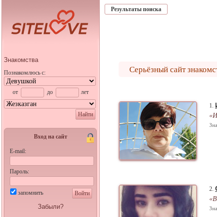
Результаты поиска
Знакомства
Серьёзный сайт знакомст
Познакомлюсь с:
от
до
лет
1.
Найти
«И
Зна
Вход на сайт
E-mail:
Пароль:
2.
запомнить
Войти
«В
Забыли?
Зна