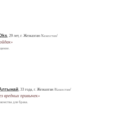
Oks
, 29 лет, г. Жезказган /
/
Казахстан
ойдак»
щение.
Алтынай
, 33 года, г. Жезказган /
/
Казахстан
ез вредных привычек»
комства для брака.