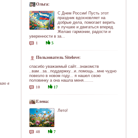
Ольга:
С Днем России! Пусть этот
праздник вдохновляет на
добрые дела, помогает верить
в лучшее и двигаться вперед.
Желаю гармонии, радости и
уверенности в за...
1
5
Пользователь Sitelove:
спасибо уважаемый сайт...знакомств
..вам...за...поддержку...и..помощь...мне чудно
повезло в новом году... я нашел свою
половинку а она нашла меня........
таю в
10
17
Елена:
Лето!
48
7