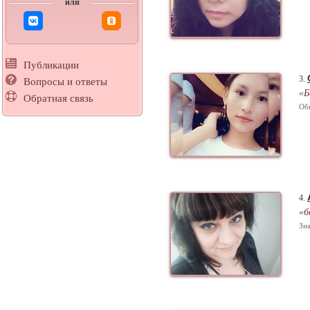
или
Публикации
3.
Вопросы и ответы
«Б
Обратная связь
Об
4.
«б
Зна