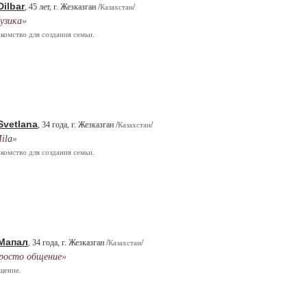
Dilbar
, 45 лет, г. Жезказган /
/
Казахстан
узика»
комство для создания семьи.
Svetlana
, 34 года, г. Жезказган /
/
Казахстан
ila»
комство для создания семьи.
Мапал
, 34 года, г. Жезказган /
/
Казахстан
росто общение»
щение.