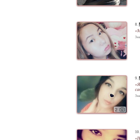
8.
«М
Зна
9.
«Я
са
Зна
2
10
«Н