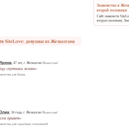
Знакомства в Жез
второй половики
Сайт знакомств SiteL
вторую половину. Зна
в SiteLove: девушки из Жезказгана
Ирина
, 47 лет, г. Жезказган /
/
Казахстан
щу спутника жизни»
комства для брака.
Олик
, 34 года, г. Жезказган /
/
Казахстан
сем привет»
комства для серьёзных отношений.