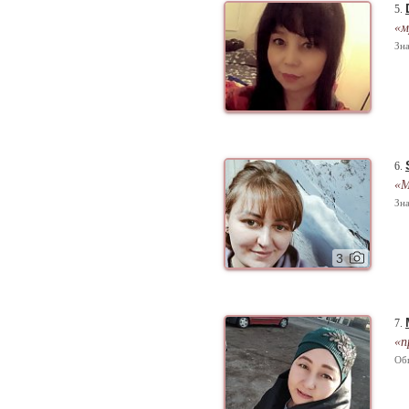
5.
«м
Зна
6.
«M
Зна
3
7.
«п
Об