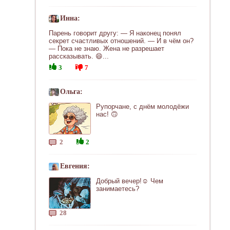
Инна:
Парень говорит другу: — Я наконец понял
секрет счастливых отношений. — И в чём он?
— Пока не знаю. Жена не разрешает
рассказывать. 😄...
3
7
Ольга:
Рупорчане, с днём молодёжи
нас! 🙃
2
2
Евгения:
Добрый вечер!☺ Чем
занимаетесь?
28