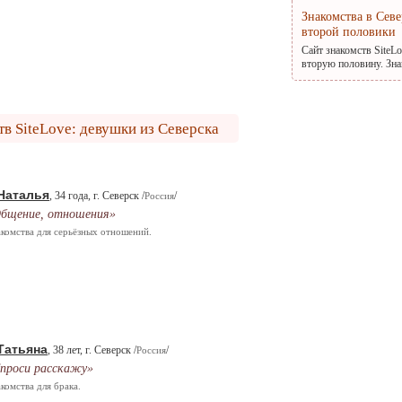
Знакомства в Сев
второй половики
Сайт знакомств SiteL
вторую половину. Зна
в SiteLove: девушки из Северска
Наталья
, 34 года, г. Северск /
/
Россия
бщение, отношения»
комства для серьёзных отношений.
Татьяна
, 38 лет, г. Северск /
/
Россия
проси расскажу»
комства для брака.