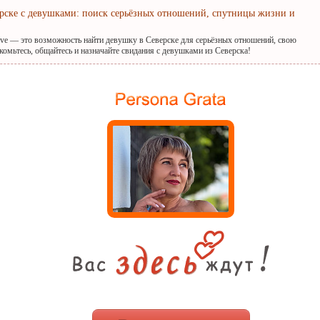
ерске с девушками: поиск серьёзных отношений, спутницы жизни и
ove — это возможность найти девушку в Северске для серьёзных отношений, свою
комьтесь, общайтесь и назначайте свидания с девушками из Северска!