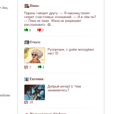
Инна:
 дни,
Парень говорит другу: — Я наконец понял
секрет счастливых отношений. — И в чём он?
— Пока не знаю. Жена не разрешает
рассказывать. 😄...
3
7
Ольга:
Рупорчане, с днём молодёжи
нас! 🙃
2
2
Евгения:
Добрый вечер!☺ Чем
занимаетесь?
работе
28