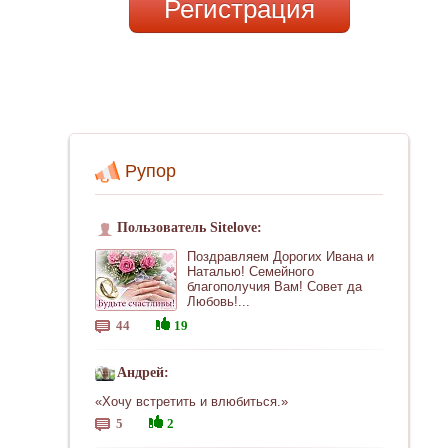
Регистрация
Рупор
Пользователь Sitelove:
Поздравляем Дорогих Ивана и
Наталью! Семейного
благополучия Вам! Совет да
Любовь!...
44
19
Андрей:
«Хочу встретить и влюбиться.»
5
2