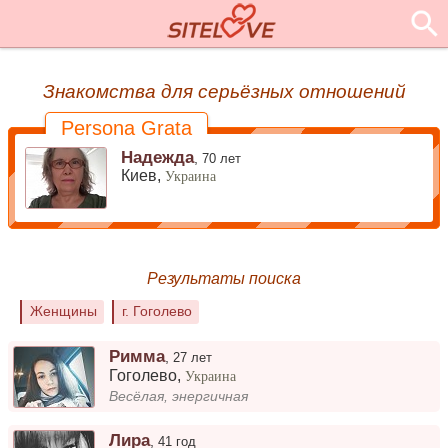
Знакомства для серьёзных отношений
Persona Grata
Надежда
,
70 лет
Киев,
Украина
Результаты поиска
Женщины
г. Гоголево
Римма
,
27 лет
Гоголево
,
Украина
Весёлая, энергичная
Лира
,
41 год