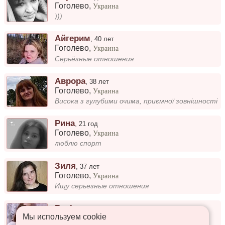
Гоголево
,
Украина
)))
Айгерим
,
40 лет
Гоголево
,
Украина
Серьёзные отношения
Аврора
,
38 лет
Гоголево
,
Украина
Висока з гулубими очима, приємної зовнішності
Рина
,
21 год
Гоголево
,
Украина
люблю спорт
Зиля
,
37 лет
Гоголево
,
Украина
Ищу серьезные отношения
Dasha
,
25 лет
Мы используем сookie
Гоголево
,
Украина