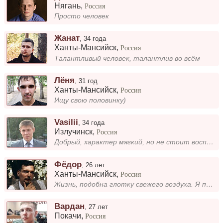
Нягань
,
Россия
Просто человек
Жанат
,
34 года
Ханты-Мансийск
,
Россия
Талантливый человек, талантлив во всём
Лёня
,
31 год
Ханты-Мансийск
,
Россия
Ищу свою половинку)
Vasilii
,
34 года
Излучинск
,
Россия
Добрый, характер мягкий, но не стоит воспринимать это как слабость. Работаю, дополнительно занимаюсь изготовлением копти...
Фёдор
,
26 лет
Ханты-Мансийск
,
Россия
Жизнь, подобна глотку свежего воздуха. Я предпочитаю играть волейбол, занимаюсь реконструкцией. Люблю преподавать и учит...
Вардан
,
27 лет
Покачи
,
Россия