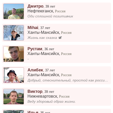
Дмитро
,
39 лет
Нефтеюганск
,
Россия
Оди сплошной позитивчик
Mihai
,
37 лет
Ханты-Мансийск
,
Россия
Жизнь как сказка 🕊️
Рустам
,
36 лет
Ханты-Мансийск
,
Россия
-
Алибек
,
37 лет
Ханты-Мансийск
,
Россия
Добрый, стеснительный, простой как российский рубль, в спонсорах не нуждаюсь (только в моральном и сeксуальном)...
Виктор
,
39 лет
Нижневартовск
,
Россия
Веду здоровый образ жизни.
Илья
,
35 лет