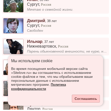
Сургут
,
Россия
Мечтаю о семейной жизни.
Дмитрий
,
38 лет
Сургут
,
Россия
Свободен
Ильнар
,
37 лет
Нижневартовск
,
Россия
Парень обыкновенной внешности, не курю, не пью, работаю, если что-то интересует -задавай вопрос ! Ищу девушку, для серь...
Мы используем сookie
Алексей
,
43 года
Когалым
,
Россия
Во время посещения мобильной версии сайта
Хороший.
«Sitelove.ru» вы соглашаетесь с использованием
cookie-файлов и тем, что мы обрабатываем ваши
персональные данные с использованием
Роман
,
30 лет
метрических программ.
Политика
Сургут
,
Россия
конфиденциальности
О себе при встрече
Соглашаюсь
Руслан
,
30 лет
Лянтор
,
Россия