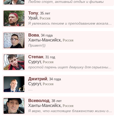
Люблю спорт, активный отдых и фильмы
Tony
,
35 лет
Урай
,
Россия
Я увлекаюсь пением и преподаванием вокала, для меня это настоящая страсть. Мои хобби включают жонглирование, чтение книг...
Вова
,
34 года
Ханты-Мансийск
,
Россия
Привет!))
Степан
,
31 год
Сургут
,
Россия
простой парень ищет девушку для серьезных отношений
Дмитрий
,
34 года
Сургут
,
Россия
….
Всеволод
,
38 лет
Ханты-Мансийск
,
Россия
Я верю, что настоящее блаженство жизни открывается только тем, кто сам стоял у края пропасти. Именно такие моменты помог...