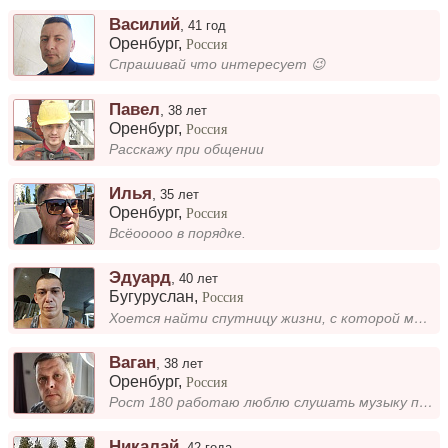
Василий
,
41 год
Оренбург
,
Россия
Спрашивай что интересует 😉
Павел
,
38 лет
Оренбург
,
Россия
Расскажу при общении
Илья
,
35 лет
Оренбург
,
Россия
Всёооооо в порядке.
Эдуард
,
40 лет
Бугуруслан
,
Россия
Хоется найти спутницу жизни, с которой можно было бы быть в месте на всегда. Я простой парень, работящий не пьющий, в об...
Ваган
,
38 лет
Оренбург
,
Россия
Рост 180 работаю люблю слушать музыку прогулки и кататься на автомобиле)))
Никалай
,
42 года