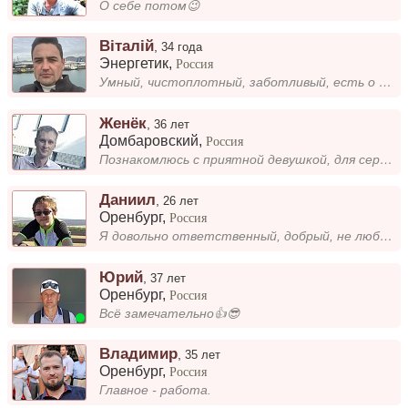
О себе потом😉
Віталій
,
34 года
Энергетик
,
Россия
Умный, чистоплотный, заботливый, есть о чём поговорить
Женёк
,
36 лет
Домбаровский
,
Россия
Познакомлюсь с приятной девушкой, для серьезных отношений. Фразу "мама делает, по другому" не употребляю).
Даниил
,
26 лет
Оренбург
,
Россия
Я довольно ответственный, добрый, не люблю курящих или пьющих людей, так как сам далёк от этих привычек, немного вспыльч...
Юрий
,
37 лет
Оренбург
,
Россия
Всë замечательно👍😎
Владимир
,
35 лет
Оренбург
,
Россия
Главное - работа.