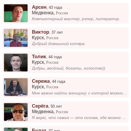
Арсен
,
43 года
Медвенка
,
Россия
Компьютерный мастер, рэпер, литератор.
Виктор
,
37 лет
Курск
,
Россия
Добрый домашний котяра.
Толик
,
44 года
Курск
,
Россия
Добры, весёлый, богаты, холостяк))
Сережа
,
44 года
Курск
,
Россия
Мне важно найти женщину, с которой можно начать путь создания семьи. Жду человека без детей, готового к ответственным от...
Серёга
,
50 лет
Медвенка
,
Россия
Я верю, что семья — это основа, где можно быть собой, делиться мечтами и поддерживать друг друга. Для меня важно находит...
Булат
,
37 лет