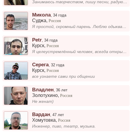
Занимаюсь творчеством, пишу песни, радуюсь жизни, люблю общение в живую!
Микола
,
34 года
Суджа
,
Россия
Я простой, скромный парень. Люблю одыкватных людей. Терпеть не могу борзых и тех кто строит из себя больше чем он стоит....
Petr
,
34 года
Курск
,
Россия
Я целеустремлённый человек, всегда открыт к новым знакомствам и обладаю добрым чувством юмора. Вредных привычек нет, что...
Серега
,
32 года
Курск
,
Россия
все узнаете сами при общении
Владлен
,
36 лет
Золотухино
,
Россия
Не женат)
Вардан
,
47 лет
Хомутовка
,
Россия
Инженер, пиво, театр, музыка.