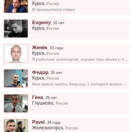
Курск
,
Россия
В приоритете семья
Evgeniy
,
18 лет
Курск
,
Россия
.
Женёк
,
33 года
Курск
,
Россия
Я работаю инженером, изучаю три языка и пишу книгу. Мне нравится сочетать техническое мышление с творчеством. В свободно...
Федор
,
35 лет
Курск
,
Россия
Мне важно найти девушку, с которой можно построить доверительные и искренние отношения. Люблю общение, совместные прогул...
Гена
,
29 лет
Глушково
,
Россия
-
Pavel
,
34 года
Железногорск
,
Россия