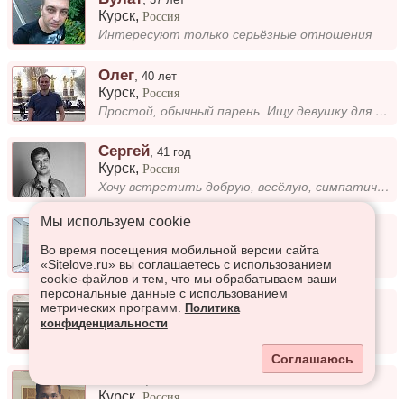
Курск
,
Россия
Интересуют только серьёзные отношения
Олег
,
40 лет
Курск
,
Россия
Простой, обычный парень. Ищу девушку для серьёзных отношений и создания семьи.
Сергей
,
41 год
Курск
,
Россия
Хочу встретить добрую, весёлую, симпатичную девушку.
Мы используем сookie
Игорь
,
39 лет
Курск
,
Россия
Во время посещения мобильной версии сайта
Расскажу при встрече
«Sitelove.ru» вы соглашаетесь с использованием
cookie-файлов и тем, что мы обрабатываем ваши
персональные данные с использованием
Алексей
,
32 года
метрических программ.
Политика
Курск
,
Россия
конфиденциальности
Обычный парень)
Соглашаюсь
Gulam
,
27 лет
Курск
,
Россия