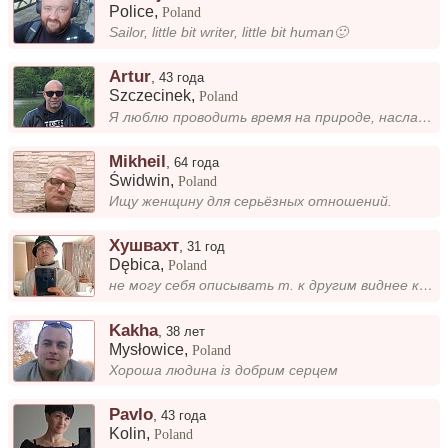
Police
,
Poland
Sailor, little bit writer, little bit human🙂
Artur
,
43 года
Szczecinek
,
Poland
Я люблю проводить время на природе, наслаждаться тишиной и красотой вокруг. Гулять, дышать свежим воздухом, слушать пени...
Mikheil
,
64 года
Świdwin
,
Poland
Ищу женщину для серьёзных отношений.
Хушвахт
,
31 год
Dębica
,
Poland
не могу себя описывать т. к другим виднее какой я. Переехал недавно из Беларуси, вместе веселее вдали от дома...
Kakha
,
38 лет
Mysłowice
,
Poland
Хороша людина із добрим серцем
Pavlo
,
43 года
Kolin
,
Poland