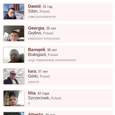
Dawid
,
31 год
Sibin
,
Poland
самі розкажете
Georgia
,
35 лет
Gryfino
,
Poland
серйозні стосунки
Валерій
,
38 лет
Białogard
,
Poland
ищу серьезные отношения
Iura
,
37 лет
Górki
,
Poland
прост
Illia
,
42 года
Szczecinek
,
Poland
я
Alberto
,
40 лет