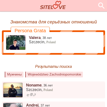
Знакомства для серьёзных отношений
Persona Grata
Valera
,
38 лет
Szczecin,
Poland
Результаты поиска
Мужчины
Województwo Zachodniopomorskie
Noname
,
36 лет
Szczecin
,
Poland
🛸🥸🤳
Andrej
,
37 лет