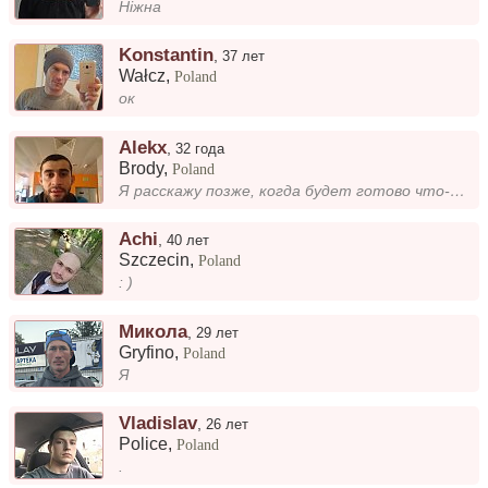
Ніжна
Konstantin
,
37 лет
Wałcz
,
Poland
ок
Alekx
,
32 года
Brody
,
Poland
Я расскажу позже, когда будет готово что-то интересное. Пока не хочу раскрывать все карты сразу....
Achi
,
40 лет
Szczecin
,
Poland
: )
Микола
,
29 лет
Gryfino
,
Poland
Я
Vladislav
,
26 лет
Police
,
Poland
.