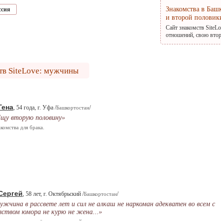
Знакомства в Баш
ссия
и второй половик
Сайт знакомств SiteL
отношений, свою втор
тв SiteLove: мужчины
Гена
, 54 года, г. Уфа /
/
Башкортостан
щу вторую половину»
комства для брака.
Сергей
, 58 лет, г. Октябрьский /
/
Башкортостан
ужчина в рассвете лет и сил не алкаш не наркоман адекватен во всем с
вством юмора не курю не жена...»