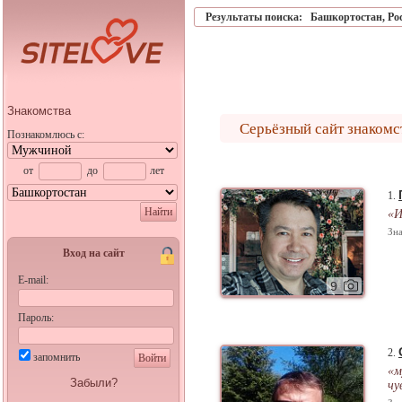
Результаты поиска:
Башкортостан
,
Ро
Знакомства
Серьёзный сайт знакомс
Познакомлюсь с:
от
до
лет
1.
Найти
«И
Зна
Вход на сайт
E-mail:
9
Пароль:
2.
запомнить
Войти
«м
Забыли?
чу