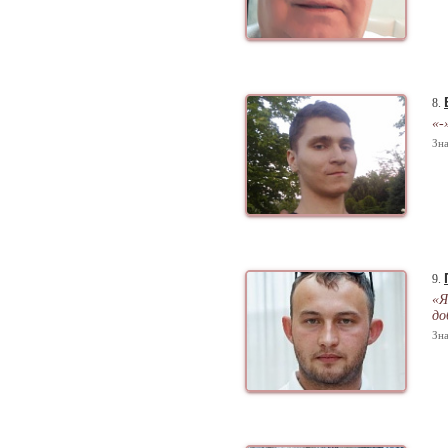
8.
«-
Зна
9.
«Я
до
Зна