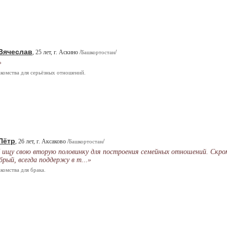
Вячеслав
, 25 лет, г. Аскино /
/
Башкортостан
»
комства для серьёзных отношений.
Пётр
, 26 лет, г. Аксаково /
/
Башкортостан
 ищу свою вторую половинку для построения семейных отношений. Скро
брый, всегда поддержу в т...»
комства для брака.