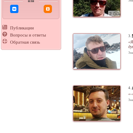
Зна
или
2
Публикации
Вопросы и ответы
3.
«Я
Обратная связь
ду
Зна
4.
«-
Зна