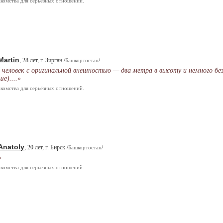
комства для серьёзных отношений.
Martin
, 28 лет, г. Зирган /
/
Башкортостан
 человек с оригинальной внешностью — два метра в высоту и немного бе
ше)....»
комства для серьёзных отношений.
Anatoly
, 20 лет, г. Бирск /
/
Башкортостан
»
комства для серьёзных отношений.