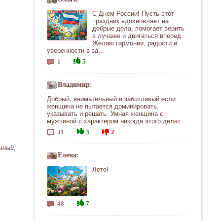
С Днем России! Пусть этот
праздник вдохновляет на
добрые дела, помогает верить
в лучшее и двигаться вперед.
Желаю гармонии, радости и
уверенности в за...
1
5
Владимир:
Добрый, внимательный и заботливый если
женщина не пытается доминировать,
указывать и решать. Умная женщина с
мужчиной с характером никогда этого делат...
31
3
2
мный,
Елена:
Лето!
48
7