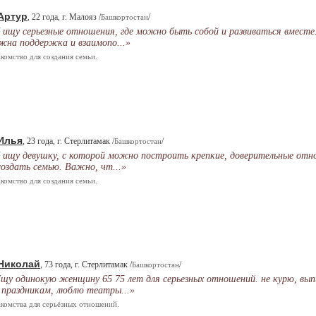
Артур
, 22 года, г. Малояз /
/
Башкортостан
 ищу серьезные отношения, где можно быть собой и развиваться вместе
жна поддержка и взаимопо...»
комство для создания семьи.
Илья
, 23 года, г. Стерлитамак /
/
Башкортостан
 ищу девушку, с которой можно построить крепкие, доверительные от
создать семью. Важно, чт...»
комство для создания семьи.
Николай
, 73 года, г. Стерлитамак /
/
Башкортостан
щу одинокую женщину 65 75 лет для серьезных отношений. не курю, вы
 праздникам, люблю театры...»
комства для серьёзных отношений.