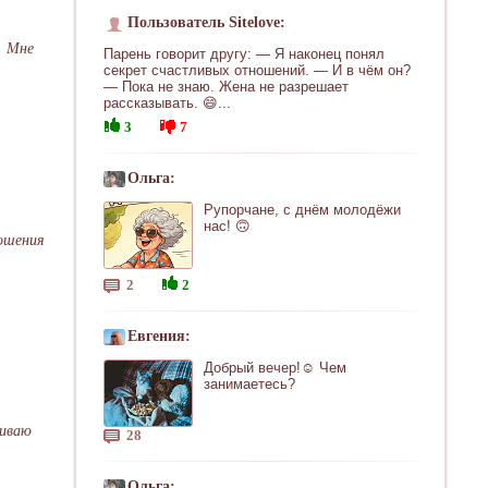
Пользователь Sitelove:
. Мне
Парень говорит другу: — Я наконец понял
секрет счастливых отношений. — И в чём он?
— Пока не знаю. Жена не разрешает
рассказывать. 😄...
3
7
Ольга:
Рупорчане, с днём молодёжи
нас! 🙃
ношения
2
2
Евгения:
Добрый вечер!☺ Чем
занимаетесь?
пиваю
28
Ольга: