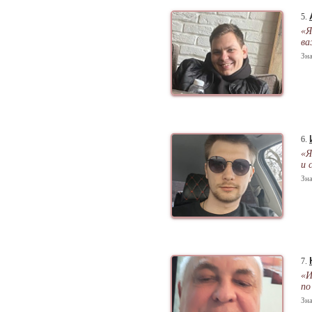
5.
«Я
ва
Зна
6.
«Я
и 
Зна
7.
«И
по
Зна