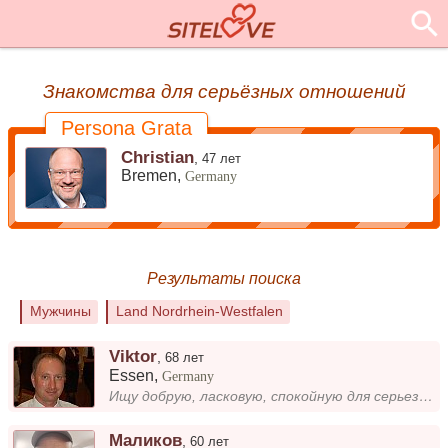
Знакомства для серьёзных отношений
Persona Grata
Christian
,
47 лет
Bremen,
Germany
Результаты поиска
Мужчины
Land Nordrhein-Westfalen
Viktor
,
68 лет
Essen
,
Germany
Ищу добрую, ласковую, спокойную для серьезных целей.
Маликов
,
60 лет