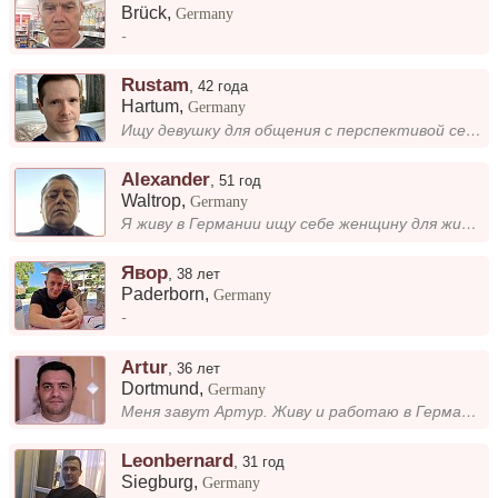
Brück
,
Germany
-
Rustam
,
42 года
Hartum
,
Germany
Ищу девушку для общения с перспективой серьёзных отношений.
Alexander
,
51 год
Waltrop
,
Germany
Я живу в Германии ищу себе женщину для жизни и серьёзных отношений чтобы любить и быть любимым человеком для своей любим...
Явор
,
38 лет
Paderborn
,
Germany
-
Artur
,
36 лет
Dortmund
,
Germany
Меня завут Артур. Живу и работаю в Германии, свой рестаран. Ищу девушку для серьезных отношениях. Заберу или сам приеду...
Leonbernard
,
31 год
Siegburg
,
Germany