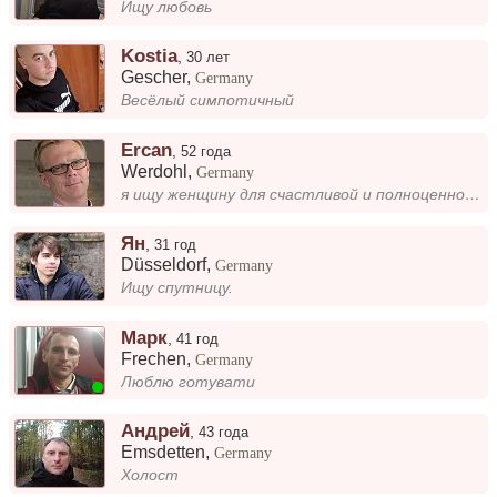
Ищу любовь
Kostia
,
30 лет
Gescher
,
Germany
Весёлый симпотичный
Ercan
,
52 года
Werdohl
,
Germany
я ищу женщину для счастливой и полноценной жизни
Ян
,
31 год
Düsseldorf
,
Germany
Ищу спутницу.
Марк
,
41 год
Frechen
,
Germany
Люблю готувати
Андрей
,
43 года
Emsdetten
,
Germany
Холост