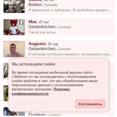
Borken
,
Germany
Я музыкант и художник. В свободное время создаю музыку и живопись, которые помогают мне выражать свои эмоции и мысли. Лю...
Max
,
47 лет
Gelsenkirchen
,
Germany
Такой как есть.
Augusto
,
41 год
Gelsenkirchen
,
Germany
Я обожаю путешествовать, открывать новые места и погружаться в культуру разных регионов. Для меня каждый поезд — это воз...
Мы используем сookie
Nikolai
,
40 лет
Xanten
,
Germany
Во время посещения мобильной версии сайта
Gut
«Sitelove.ru» вы соглашаетесь с использованием
cookie-файлов и тем, что мы обрабатываем ваши
персональные данные с использованием
Seymur
,
30 лет
метрических программ.
Политика
Düsseldorf
,
Germany
конфиденциальности
Всем Привет! И Приятного общения
Соглашаюсь
Данил
,
39 лет
Duisburg
,
Germany