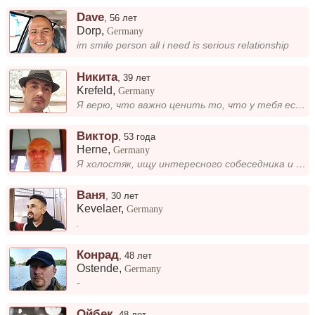
Dave
,
56 лет
Dorp
,
Germany
im smile person all i need is serious relationship
Никита
,
39 лет
Krefeld
,
Germany
Я верю, что важно ценить то, что у тебя есть. Нужно радоваться моменту, а не мечтать о том, что может и не случиться. Жи...
Виктор
,
53 года
Herne
,
Germany
Я холостяк, ищу интересного собеседника и возможное общение. Люблю разные форматы общения — от легких бесед до глубоких...
Ваня
,
30 лет
Kevelaer
,
Germany
.
Конрад
,
48 лет
Ostende
,
Germany
-
Ойбек
,
48 лет