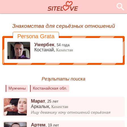
Знакомства для серьёзных отношений
Persona Grata
Умербек
,
54 года
Костанай,
Казахстан
Результаты поиска
Мужчины
Костанайская обл.
Марат
,
25 лет
Аркалык
,
Казахстан
Ищу девачику хочу отношений серьёзная
Артем
,
19 лет