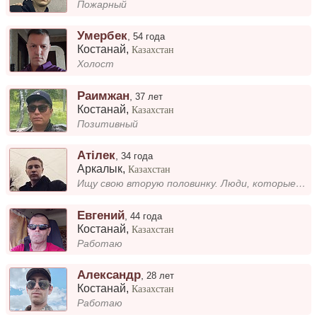
Пожарный
Умербек
,
54 года
Костанай
,
Казахстан
Холост
Раимжан
,
37 лет
Костанай
,
Казахстан
Позитивный
Атілек
,
34 года
Аркалык
,
Казахстан
Ищу свою вторую половинку. Люди, которые рядом, вдохновляют и поддержка которых важна в любых начинаниях. Обожаю путешес...
Евгений
,
44 года
Костанай
,
Казахстан
Работаю
Александр
,
28 лет
Костанай
,
Казахстан
Работаю