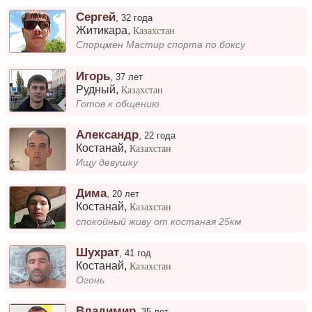
Сергей
,
32 года
Житикара
,
Казахстан
Спорцмен Мастир спорта по боксу
Игорь
,
37 лет
Рудный
,
Казахстан
Готов к общению
Александр
,
22 года
Костанай
,
Казахстан
Ищу девушку
Дима
,
20 лет
Костанай
,
Казахстан
спокойный живу от костаная 25км
Шухрат
,
41 год
Костанай
,
Казахстан
Огонь
Владимир
,
35 лет