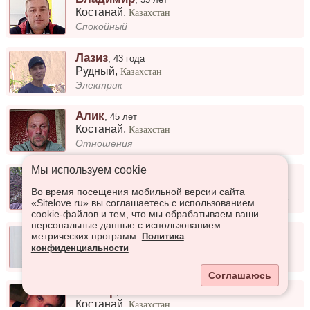
Костанай
,
Казахстан
Спокойный
Лазиз
,
43 года
Рудный
,
Казахстан
Электрик
Алик
,
45 лет
Костанай
,
Казахстан
Отношения
Мы используем сookie
Фазиль
,
55 лет
Рудный
,
Казахстан
Во время посещения мобильной версии сайта
Бывший военный подполковник спецназа ГРУ
«Sitelove.ru» вы соглашаетесь с использованием
cookie-файлов и тем, что мы обрабатываем ваши
персональные данные с использованием
Арман
,
29 лет
метрических программ.
Политика
Костанай
,
Казахстан
конфиденциальности
Креативно
Соглашаюсь
Виктор
,
36 лет
Костанай
,
Казахстан