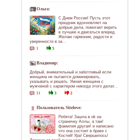
Ольга:
С Днем России! Пусть этот
праздник вдохновляет на
добрые дела, помогает верить
в лучшее и двигаться вперед.
Желаю гармонии, радости и
уверенности в за...
1
5
Владимир:
Добрый, внимательный и заботливый если
женщина не пытается доминировать,
указывать и решать. Умная женщина с
мужчиной с характером никогда этого делат...
31
3
2
Пользователь Sitelove:
Ребята! Зашла в ok на
страничку Аллы, а там!
фамилия другая! и написано
что она состоит в браке с
Костей! Ура! Свершилось!