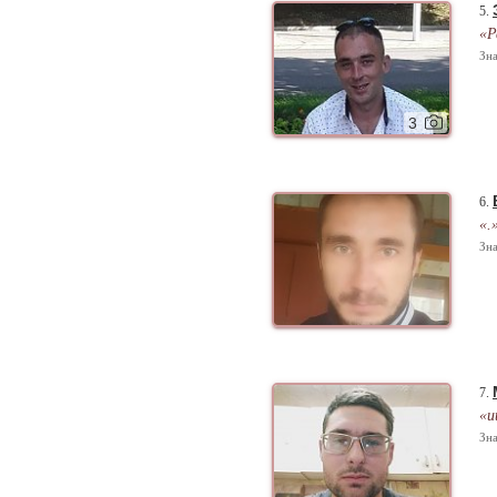
5.
«Р
Зна
3
6.
«.
Зна
7.
«и
Зна