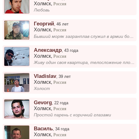
Холмск
,
Россия
Любовь
Георгий
,
46 лет
Холмск
,
Россия
Бывший моряк загранплав служил в армии бортрадист несудим несудим, имею несколько спец
Александр
,
43 года
Холмск
,
Россия
Живу один своя квартира, телосложение плотное рост 180 вес 90 глаза светло голубые курю не пью люблю гулять у моря приро...
Vladislav
,
39 лет
Холмск
,
Россия
Холост
Gevorg
,
22 года
Холмск
,
Россия
Простой парень с коричний глазами
Василь
,
34 года
Холмск
,
Россия