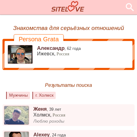
Знакомства для серьёзных отношений
Persona Grata
Александр
,
62 года
Ижевск,
Россия
Результаты поиска
Мужчины
г. Холмск
Женя
,
39 лет
Холмск
,
Россия
Люблю роходы
Alexey
,
24 года