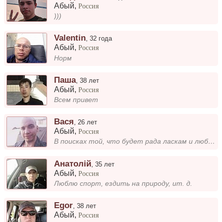
Абый
,
Россия
)))
Valentin
,
32 года
Абый
,
Россия
Норм
Паша
,
38 лет
Абый
,
Россия
Всем привет
Вася
,
26 лет
Абый
,
Россия
В поисках той, что будет рада ласкам и любви.
Анатолій
,
35 лет
Абый
,
Россия
Люблю спорт, ездить на природу, ит. д.
Egor
,
38 лет
Абый
,
Россия