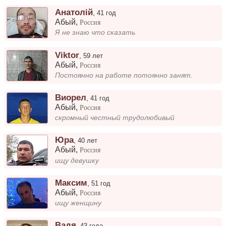
Анатолій
,
41 год
Абый
,
Россия
Я не знаю что сказать
Viktor
,
59 лет
Абый
,
Россия
Постоянно на работе потоянно занят.
Виорел
,
41 год
Абый
,
Россия
скромный честный трудолюбивый
Юра
,
40 лет
Абый
,
Россия
ищу девушку
Максим
,
51 год
Абый
,
Россия
ищу женщину
Вадя
,
43 года