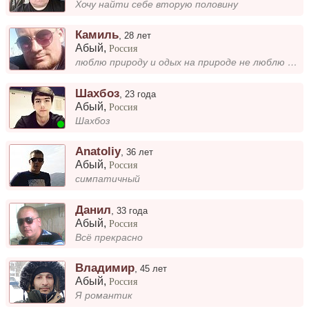
Хочу найти себе вторую половину
Камиль
,
28 лет
Абый
,
Россия
люблю природу и одых на природе не люблю предательства и ложь
Шахбоз
,
23 года
Абый
,
Россия
Шахбоз
Anatoliy
,
36 лет
Абый
,
Россия
симпатичный
Данил
,
33 года
Абый
,
Россия
Всё прекрасно
Владимир
,
45 лет
Абый
,
Россия
Я романтик