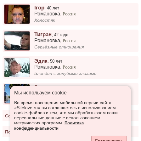
Ігор
,
40 лет
Романовка
,
Россия
Холостяк
Тигран
,
42 года
Романовка
,
Россия
Серьёзные отношения
Эдик
,
50 лет
Романовка
,
Россия
Блондин с голубыми глазами
Захар
,
45 лет
Мы используем сookie
Романовка
,
Россия
Хороший человек
Во время посещения мобильной версии сайта
«Sitelove.ru» вы соглашаетесь с использованием
cookie-файлов и тем, что мы обрабатываем ваши
Соглашение о предоставлении услуг
персональные данные с использованием
метрических программ.
Политика
конфиденциальности
Политика конфиденциальности
Соглашаюсь