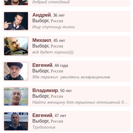
добрый спокойный
Андрей
,
36 лет
Выборг
,
Россия
Ищу спутницу жизни
Михаил
,
45 лет
Выборг
,
Россия
всё будет хорошо)))
Евгений
,
44 года
Выборг
,
Россия
90е пережил. умиляюсь возвращением.
Владимир
,
50 лет
Выборг
,
Россия
Найти женщину для серьезных отношений дети взрослые живут отдельно работаю строителем живу в Выборге
Евгений
,
47 лет
Выборг
,
Россия
Трудоголик