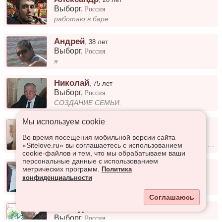
Выборг
,
Россия
работаю в баре
Андрей
,
38 лет
Выборг
,
Россия
я
Николай
,
75 лет
Выборг
,
Россия
СОЗДАНИЕ СЕМЬИ.
Мы используем сookie
Юрий
,
49 лет
Выборг
,
Россия
Во время посещения мобильной версии сайта
Добрый, адекватный, открытый в общении, с чувством юмора, верный. Не терплю- ложь. Не прощаю - измену и предательство....
«Sitelove.ru» вы соглашаетесь с использованием
cookie-файлов и тем, что мы обрабатываем ваши
персональные данные с использованием
Павел
,
43 года
метрических программ.
Политика
Выборг
,
Россия
конфиденциальности
Адекватный)
Соглашаюсь
Газинур
,
39 лет
Выборг
,
Россия