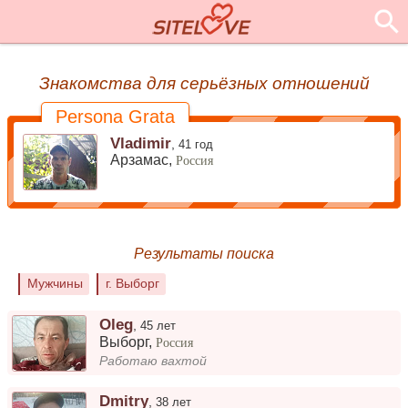
Знакомства для серьёзных отношений
Persona Grata
Vladimir
,
41 год
Арзамас,
Россия
Результаты поиска
Мужчины
г. Выборг
Oleg
,
45 лет
Выборг
,
Россия
Работаю вахтой
Dmitry
,
38 лет