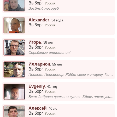
Выборг
,
Россия
Весёлый лесоруб
Alexander
,
34 года
Выборг
,
Россия
.
Игорь
,
38 лет
Выборг
,
Россия
Серьёзные отношения!
Илларион
,
55 лет
Выборг
,
Россия
Привет. Пенсионер. Ждёт свою женщину. Пишите, кто согласен на переезд.
Evgeniy
,
41 год
Выборг
,
Россия
Всем доброго времени суток. Здесь нахожусь с одной целью, найти родную душу.
Алексей
,
40 лет
Выборг
,
Россия