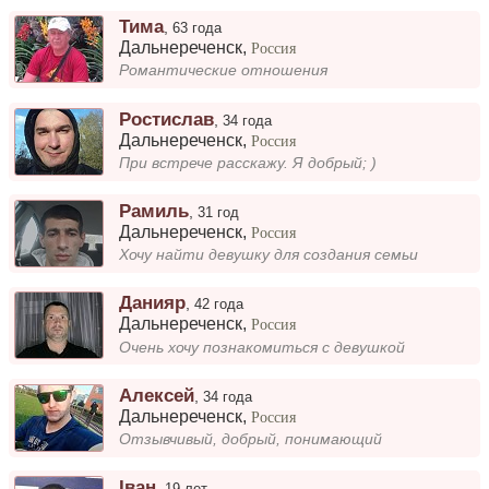
Тима
,
63 года
Дальнереченск
,
Россия
Романтические отношения
Ростислав
,
34 года
Дальнереченск
,
Россия
При встрече расскажу. Я добрый; )
Рамиль
,
31 год
Дальнереченск
,
Россия
Хочу найти девушку для создания семьи
Данияр
,
42 года
Дальнереченск
,
Россия
Очень хочу познакомиться с девушкой
Aлексей
,
34 года
Дальнереченск
,
Россия
Отзывчивый, добрый, понимающий
Іван
,
19 лет