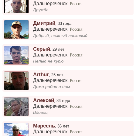
Дальнереченск
,
Россия
Дружба
Дмитрий
,
33 года
Дальнереченск
,
Россия
Добрый, нежный ласковый
Серый
,
29 лет
Дальнереченск
,
Россия
Непью не курю
Arthur
,
25 лет
Дальнереченск
,
Россия
Дома работа дом
Aлексей
,
34 года
Дальнереченск
,
Россия
Вдовец
Марсель
,
36 лет
Дальнереченск
,
Россия