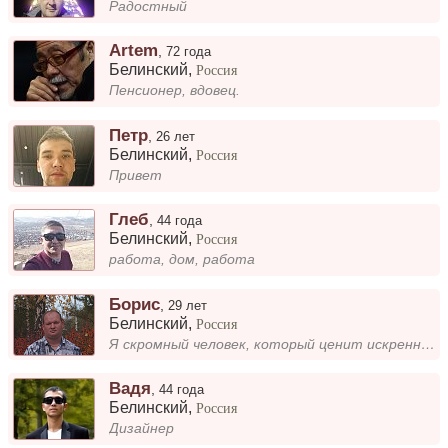
Радостный
Artem
,
72 года
Белинский
,
Россия
Пенсионер, вдовец.
Петр
,
26 лет
Белинский
,
Россия
Привет
Глеб
,
44 года
Белинский
,
Россия
работа, дом, работа
Борис
,
29 лет
Белинский
,
Россия
Я скромный человек, который ценит искренность и простоту в общении. Мне нравится находить общий язык с людьми, которые д...
Вадя
,
44 года
Белинский
,
Россия
Дизайнер