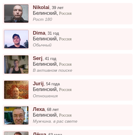
Nikolai
,
39 лет
Белинский
,
Россия
Рост 180
Dima
,
31 год
Белинский
,
Россия
Обычный
Serj
,
41 год
Белинский
,
Россия
В активном поиске
Jurij
,
54 года
Белинский
,
Россия
Отношения
Леха
,
68 лет
Белинский
,
Россия
Мужчина. в рас свете
Лёша
,
63 года