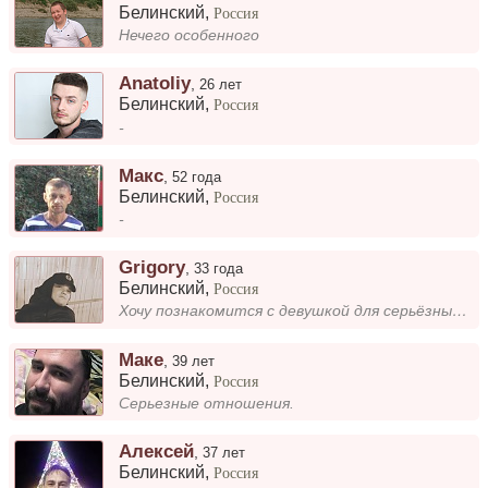
Белинский
,
Россия
Нечего особенного
Anatoliy
,
26 лет
Белинский
,
Россия
-
Макс
,
52 года
Белинский
,
Россия
-
Grigory
,
33 года
Белинский
,
Россия
Хочу познакомится с девушкой для серьёзных отношений, я простой добрый отзывчивый, люблю спорт и скоростную езду...
Маке
,
39 лет
Белинский
,
Россия
Серьезные отношения.
Алексей
,
37 лет
Белинский
,
Россия