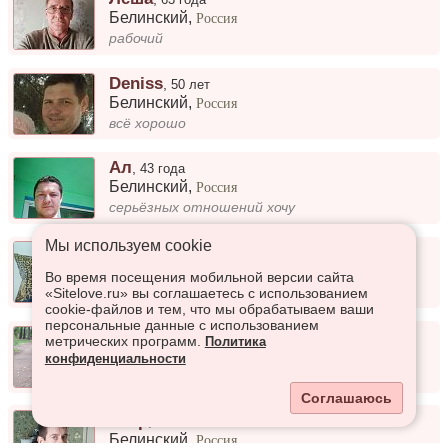
Белинский
,
Россия
рабочий
Deniss
,
50 лет
Белинский
,
Россия
всё хорошо
Ал
,
43 года
Белинский
,
Россия
серьёзных отношений хочу
Мы используем сookie
Лео
,
47 лет
Белинский
,
Россия
Во время посещения мобильной версии сайта
Хочу создать семью
«Sitelove.ru» вы соглашаетесь с использованием
cookie-файлов и тем, что мы обрабатываем ваши
персональные данные с использованием
Николай
,
70 лет
метрических программ.
Политика
Белинский
,
Россия
конфиденциальности
ищу спутницу жизни
Соглашаюсь
Пётр
,
37 лет
Белинский
,
Россия