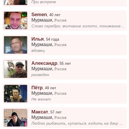
При встрече
Semen
,
40 лет
Мурмаши
,
Россия
Слово серебро, молчание золото, понимание платина.
Илья
,
54 года
Мурмаши
,
Россия
вдовец
Александр
,
55 лет
Мурмаши
,
Россия
разведен
Пётр
,
49 лет
Мурмаши
,
Россия
Не женат
Максат
,
57 лет
Мурмаши
,
Россия
Люблю рыбачить, купаться, ездить на дачу отдыхать, хочу построить серьезные отношения, дети взрослые и живут отдельно....