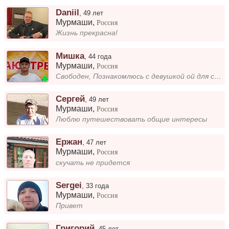
Daniil
,
49 лет
Мурмаши
,
Россия
Жизнь прекрасна!
Мишка
,
44 года
Мурмаши
,
Россия
Свободен, Познакомлюсь с девушкой ой для серьёзных отношений
Сергей
,
49 лет
Мурмаши
,
Россия
Люблю путешествовать общие интересы
Ержан
,
47 лет
Мурмаши
,
Россия
скучать не придется
Sergei
,
33 года
Мурмаши
,
Россия
Привет
Григорий
,
45 лет