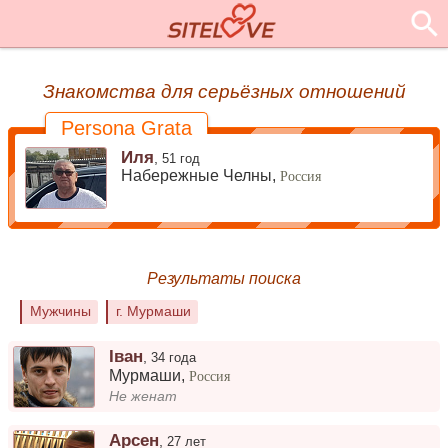
Знакомства для серьёзных отношений
Persona Grata
Иля
,
51 год
Набережные Челны,
Россия
Результаты поиска
Мужчины
г. Мурмаши
Іван
,
34 года
Мурмаши
,
Россия
Не женат
Арсен
,
27 лет