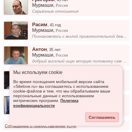
Мурмаши
,
Россия
Серьёзные отношения
Расим
,
41 год
Мурмаши
,
Россия
Познакомлюсь с милой привлекотельной девушкой. Для отношений. С больной головой мимо.
Антон
,
35 лет
Мурмаши
,
Россия
добрый виселый ищю вторую половинку сам из Украины хозяйственный и ответственный!
Мы используем сookie
Aleksei
,
48 лет
Мурмаши
,
Россия
Во время посещения мобильной версии сайта
В разводе
«Sitelove.ru» вы соглашаетесь с использованием
cookie-файлов и тем, что мы обрабатываем ваши
персональные данные с использованием
Курбонали
,
57 лет
метрических программ.
Политика
Мурмаши
,
Россия
конфиденциальности
Разведен, ищу женщину
Соглашаюсь
Соглашение о предоставлении услуг