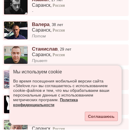
Саранск
,
Россия
-
Валера
,
38 лет
Саранск
,
Россия
Потом
Станислав
,
29 лет
Саранск
,
Россия
Привет
Мы используем сookie
Зафар
,
26 лет
Саранск
,
Россия
Во время посещения мобильной версии сайта
-
«Sitelove.ru» вы соглашаетесь с использованием
cookie-файлов и тем, что мы обрабатываем ваши
персональные данные с использованием
Ivan
,
44 года
метрических программ.
Политика
Саранск
,
Россия
конфиденциальности
Ищу единственную!!!
Соглашаюсь
Alex
,
37 лет
Саранск
,
Россия