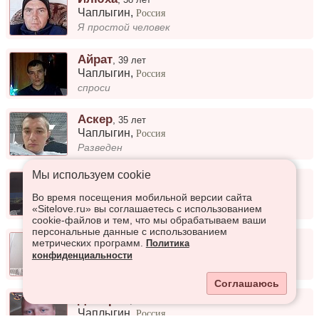
Чаплыгин
,
Россия
Я простой человек
Айрат
,
39 лет
Чаплыгин
,
Россия
спроси
Аскер
,
35 лет
Чаплыгин
,
Россия
Разведен
Мы используем сookie
Ерик
,
34 года
Чаплыгин
,
Россия
Во время посещения мобильной версии сайта
Мужчина, ищу женщину для души
«Sitelove.ru» вы соглашаетесь с использованием
cookie-файлов и тем, что мы обрабатываем ваши
персональные данные с использованием
Алмас
,
32 года
метрических программ.
Политика
Чаплыгин
,
Россия
конфиденциальности
Добрый
Соглашаюсь
Дмитрий
,
35 лет
Чаплыгин
,
Россия