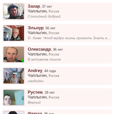
Захар
,
37 лет
Чаплыгин
,
Россия
Спокойный добрый
Эльнур
,
56 лет
Чаплыгин
,
Россия
О. Хаям. Чтоб мудро жизнь прожить Знать надобно не мало Два важных правила запомни для начала Ты лучше голодай чем чт...
Олександр
,
36 лет
Чаплыгин
,
Россия
В активном поиске
Andrey
,
44 года
Чаплыгин
,
Россия
свободен
Рустем
,
28 лет
Чаплыгин
,
Россия
Верный
Илюха
,
38 лет