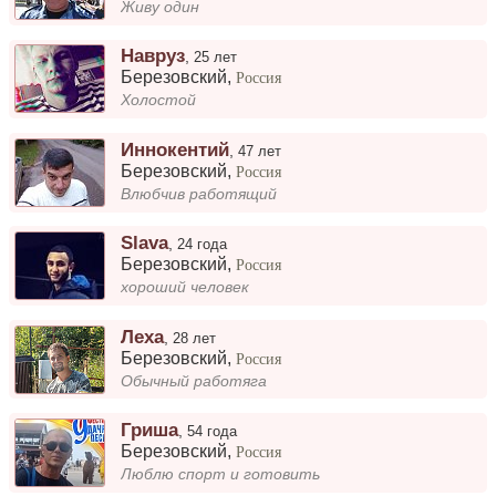
Живу один
Навруз
,
25 лет
Березовский
,
Россия
Холостой
Иннокентий
,
47 лет
Березовский
,
Россия
Влюбчив работящий
Slava
,
24 года
Березовский
,
Россия
хороший человек
Леха
,
28 лет
Березовский
,
Россия
Обычный работяга
Гриша
,
54 года
Березовский
,
Россия
Люблю спорт и готовить