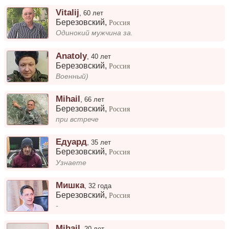
Vitalij
,
60 лет
Березовский
,
Россия
Одинокий мужчина за.
Anatoly
,
40 лет
Березовский
,
Россия
Военный)
Mihail
,
66 лет
Березовский
,
Россия
при встрече
Едуард
,
35 лет
Березовский
,
Россия
Узнаете
Мишка
,
32 года
Березовский
,
Россия
-
Mihail
,
20 лет