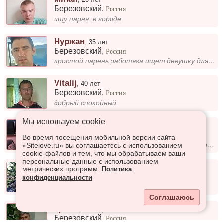
Березовский
,
Россия
ищу парня. в городе
Нуржан
,
35 лет
Березовский
,
Россия
простой парень работяга ищет девушку для создания семьи
Vitalij
,
40 лет
Березовский
,
Россия
добрый спокойный
Мы используем сookie
Валера
,
26 лет
Березовский
,
Россия
Во время посещения мобильной версии сайта
Работаю, Живу один в своей квартире, люблю смотреть разные фильмы сериалы, а также смотрю аниме, нравится разная музыка...
«Sitelove.ru» вы соглашаетесь с использованием
cookie-файлов и тем, что мы обрабатываем ваши
персональные данные с использованием
Ашот
,
43 года
метрических программ.
Политика
Березовский
,
Россия
конфиденциальности
Холост
Соглашаюсь
Гриша
,
44 года
Березовский
,
Россия