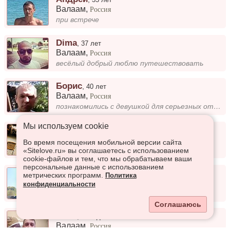
Валаам
,
Россия
при встрече
Dima
,
37 лет
Валаам
,
Россия
весёлый добрый люблю путешествовать
Борис
,
40 лет
Валаам
,
Россия
познакомились с девушкой для серьезных отношений
Мы используем сookie
Эндрю
,
20 лет
Валаам
,
Россия
Во время посещения мобильной версии сайта
Привет
«Sitelove.ru» вы соглашаетесь с использованием
cookie-файлов и тем, что мы обрабатываем ваши
персональные данные с использованием
Ilya
,
45 лет
метрических программ.
Политика
Валаам
,
Россия
конфиденциальности
Люблю приготовить шашлык
Соглашаюсь
Яков
,
34 года
Валаам
,
Россия