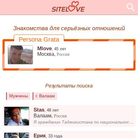
Знакомства для серьёзных отношений
Persona Grata
Mlove
,
45 лет
Москва,
Россия
Результаты поиска
Мужчины
г. Валаам
Stas
,
48 лет
Валаам
,
Россия
Я гражданин Таджикистана по национальности таджик, приехал в Россию в город, у меня высшее образование по специальности...
Ерик
,
33 года