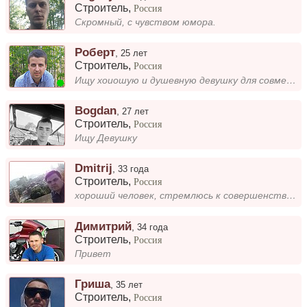
Строитель
,
Россия
Скромный, с чувством юмора.
Роберт
,
25 лет
Строитель
,
Россия
Ищу хоиошую и душевную девушку для совместной жизни
Bogdan
,
27 лет
Строитель
,
Россия
Ищу Девушку
Dmitrij
,
33 года
Строитель
,
Россия
хороший человек, стремлюсь к совершенству, хожу в тренажерку, ищу спутницу жизни, жену
Димитрий
,
34 года
Строитель
,
Россия
Привет
Гриша
,
35 лет
Строитель
,
Россия