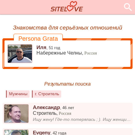
Знакомства для серьёзных отношений
Persona Grata
Иля
,
51 год
Набережные Челны,
Россия
Результаты поиска
Мужчины
г. Строитель
Александр
,
46 лет
Строитель
,
Россия
Ищу жену! Где-то потерялась ; ). Ищу женщину, - "серьезного ребёнка". Для создания крепкой семьи и рождения де...
Evgeny
,
42 года