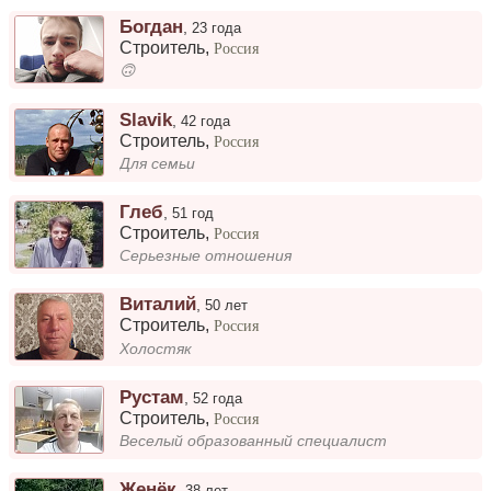
Богдан
,
23 года
Строитель
,
Россия
🙃
Slavik
,
42 года
Строитель
,
Россия
Для семьи
Глеб
,
51 год
Строитель
,
Россия
Серьезные отношения
Виталий
,
50 лет
Строитель
,
Россия
Холостяк
Рустам
,
52 года
Строитель
,
Россия
Веселый образованный специалист
Женёк
,
38 лет