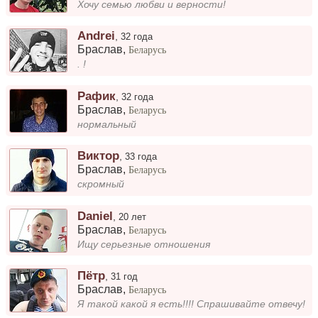
Хочу семью любви и верности!
Andrei
,
32 года
Браслав
,
Беларусь
. !
Рафик
,
32 года
Браслав
,
Беларусь
нормальный
Виктор
,
33 года
Браслав
,
Беларусь
скромный
Daniel
,
20 лет
Браслав
,
Беларусь
Ищу серьезные отношения
Пётр
,
31 год
Браслав
,
Беларусь
Я такой какой я есть!!!! Спрашивайте отвечу!