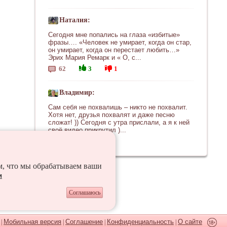
Наталия:
Сегодня мне попались на глаза «избитые»
фразы…. «Человек не умирает, когда он стар,
он умирает, когда он перестает любить…»
Эрих Мария Ремарк и « О, с...
62
3
1
Владимир:
Сам себя не похвалишь – никто не похвалит.
Хотя нет, друзья похвалят и даже песню
сложат! )) Сегодня с утра прислали, а я к ней
своё видео прикрутил )...
7
13
к
ем, что мы обрабатываем ваши
и
Соглашаюсь
Мобильная версия
Соглашение
Конфиденциальность
О сайте
 |
|
|
|