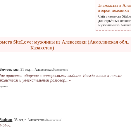
Знакомства в Але
второй половики
Сайт знакомств SiteL
для серьёзных отноше
мужчинами из Алексее
омств SiteLove: мужчины из Алексеевки (Акмолинская обл.,
Казахстан)
Вячеслав
, 21 год, г. Алексеевка /
/
Казахстан
не нравится общение с интересными людьми. Всегда готов к новым
акомствам и увлекательным разговор...»
щение.
Рафис
, 35 лет, г. Алексеевка /
/
Казахстан
elder»