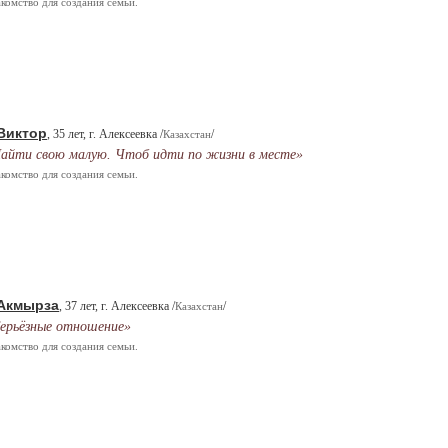
комство для создания семьи.
Виктор
, 35 лет, г. Алексеевка /
/
Казахстан
айти свою малую. Чтоб идти по жизни в месте»
комство для создания семьи.
Акмырза
, 37 лет, г. Алексеевка /
/
Казахстан
ерьёзные отношение»
комство для создания семьи.