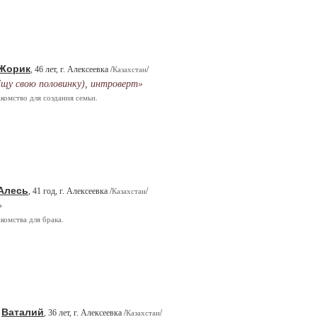
Жорик
, 46 лет, г. Алексеевка /
/
Казахстан
щу свою половинку), интроверт»
комство для создания семьи.
Алесь
, 41 год, г. Алексеевка /
/
Казахстан
»
комства для брака.
Ваталий
.
, 36 лет, г. Алексеевка /
/
Казахстан