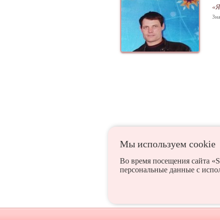
«Я
Зна
Мы используем сookie
Акколь
Айдабол
Во время посещения сайта «S
персональные данные с испо
Державинск
Есиль