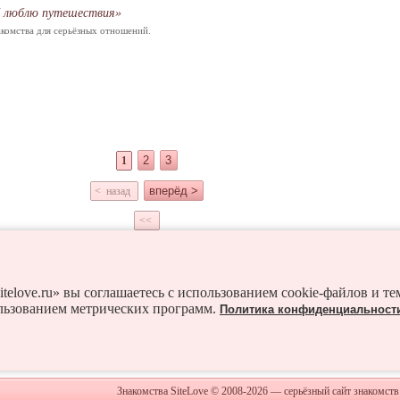
 люблю путешествия»
комства для серьёзных отношений.
2
3
1
вперёд >
< назад
<<
Знакомьтесь с мужчинами из соседних городов:
Бурабай
Зеренда
Красный Яр
Степняк
Щучинс
itelove.ru» вы соглашаетесь с использованием cookie-файлов и т
льзованием метрических программ.
Политика конфиденциальност
Жаксы
Знакомства SiteLove © 2008-2026 — серьёзный сайт знакомств