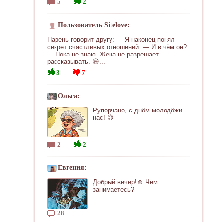
5
2
Пользователь Sitelove:
Парень говорит другу: — Я наконец понял
секрет счастливых отношений. — И в чём он?
— Пока не знаю. Жена не разрешает
рассказывать. 😄...
3
7
Ольга:
Рупорчане, с днём молодёжи
нас! 🙃
2
2
Евгения:
Добрый вечер!☺ Чем
занимаетесь?
28