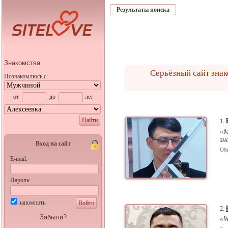
Результаты поиска
Знакомства
Серьёзный сайт знак
Познакомлюсь с:
от
до
лет
Найти
1.
«М
зн
Вход на сайт
Об
E-mail:
Пароль:
запомнить
Войти
2.
Забыли?
«W