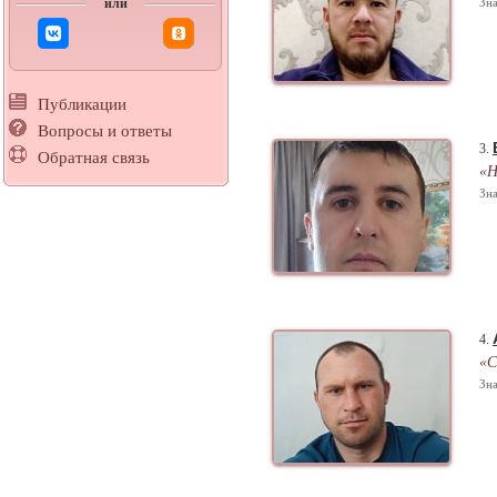
или
Зна
Публикации
Вопросы и ответы
3.
Обратная связь
«Н
Зна
4.
«С
Зна