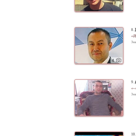
8.
«И
Зна
4
9.
«-
Зна
10