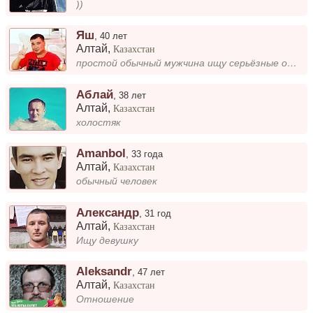
))
Яш
,
40 лет
Алтай
,
Казахстан
простой обычный мужчина ищу серьёзные отношения
Аблай
,
38 лет
Алтай
,
Казахстан
холостяк
Amanbol
,
33 года
Алтай
,
Казахстан
обычный человек
Александр
,
31 год
Алтай
,
Казахстан
Ищу девушку
Аleksandr
,
47 лет
Алтай
,
Казахстан
Отношение