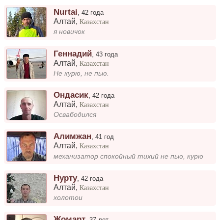
Nurtai
,
42 года
Алтай
,
Казахстан
я новичок
Геннадий
,
43 года
Алтай
,
Казахстан
Не курю, не пью.
Ондасик
,
42 года
Алтай
,
Казахстан
Освабодился
Алимжан
,
41 год
Алтай
,
Казахстан
механизатор спокойный тихий не пью, курю
Нурту
,
42 года
Алтай
,
Казахстан
холотои
Жомарт
,
37 лет