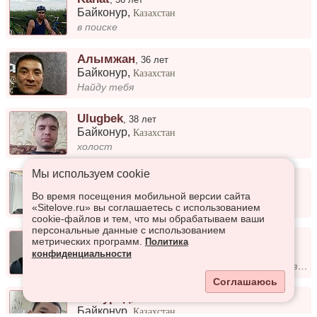
Байконур
,
Казахстан
в поиске
Алымжан
,
36 лет
Байконур
,
Казахстан
Найду тебя
Ulugbek
,
38 лет
Байконур
,
Казахстан
холост
Мы используем сookie
Рашидин
,
30 лет
Байконур
,
Казахстан
Во время посещения мобильной версии сайта
: )
«Sitelove.ru» вы соглашаетесь с использованием
cookie-файлов и тем, что мы обрабатываем ваши
персональные данные с использованием
Нұреке
,
39 лет
метрических программ.
Политика
Байконур
,
Казахстан
конфиденциальности
добрый, любящий. цели регистрации - серьезные отношения
Соглашаюсь
Элмурод
,
30 лет
Байконур
,
Казахстан