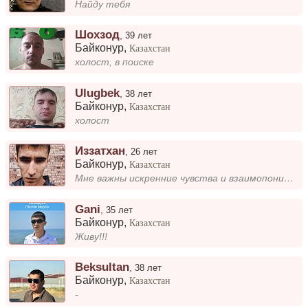
Найду тебя
Шохзод
,
39 лет
Байконур
,
Казахстан
холост, в поиске
Ulugbek
,
38 лет
Байконур
,
Казахстан
холост
Иззатхан
,
26 лет
Байконур
,
Казахстан
Мне важны искренние чувства и взаимопонимание. Ищу девушку, с которой можно строить отношения на долгосрочной основе. Ва...
Gani
,
35 лет
Байконур
,
Казахстан
Живу!!!
Beksultan
,
38 лет
Байконур
,
Казахстан
-