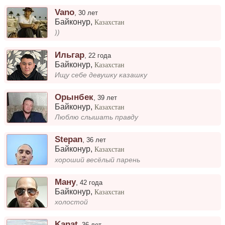
Vano
,
30 лет
Байконур
,
Казахстан
))
Ильгар
,
22 года
Байконур
,
Казахстан
Ищу себе девушку казашку
Орынбек
,
39 лет
Байконур
,
Казахстан
Люблю слышать правду
Stepan
,
36 лет
Байконур
,
Казахстан
хороший весёлый парень
Ману
,
42 года
Байконур
,
Казахстан
холостой
Kanat
,
36 лет