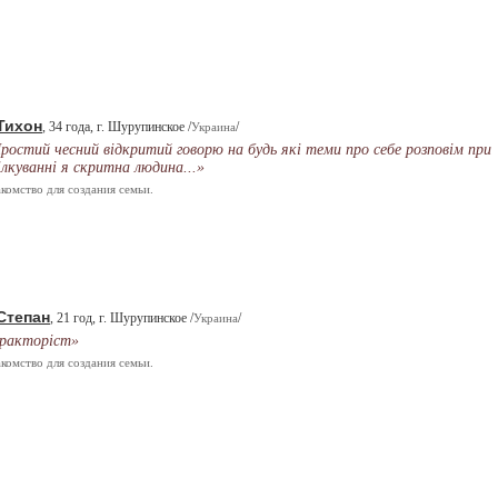
Тихон
, 34 года, г. Шурупинское /
/
Украина
ростий чесний відкритий говорю на будь які теми про себе розповім при
ілкуванні я скритна людина...»
комство для создания семьи.
Степан
, 21 год, г. Шурупинское /
/
Украина
ракторіст»
комство для создания семьи.