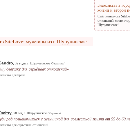
Знакомства в гор
жизни и второй п
Сайт знакомств SiteL
отношений, свою втор
Шурупинское!
тв SiteLove: мужчины из г. Шурупинское
Sandro
, 32 года, г. Шурупинское /
/
Украина
щу девушку для серьёзных отношений»
комства для брака.
Dmitry
, 58 лет, г. Шурупинское /
/
Украина
уду рад познакомиться с женщиной для совместной жизни от 55 до 60 ле
комства для серьёзных отношений.