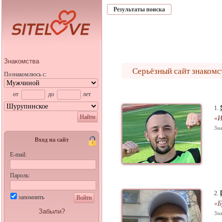
Результаты поиска
Знакомства
Серьёзный сайт знакомс
Познакомлюсь с:
от
до
лет
1.
Найти
«И
Зна
Вход на сайт
E-mail:
Пароль:
2.
запомнить
Войти
«Б
Забыли?
Зна