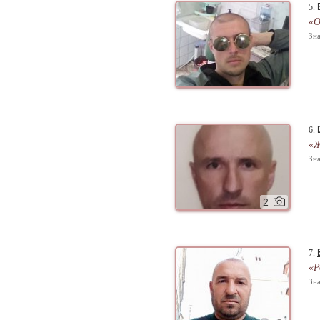
5.
«О
Зна
6.
«Ж
Зна
2
7.
«Р
Зна