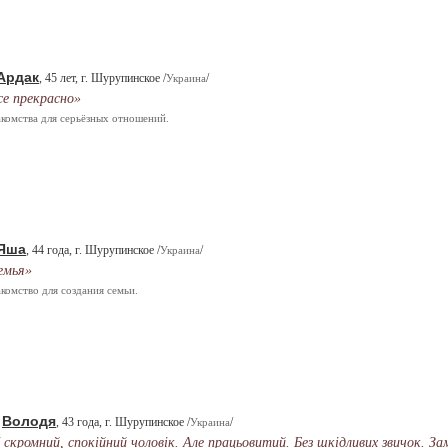
Ардак
, 45 лет, г. Шурупинское /
/
Украина
се прекрасно»
комства для серьёзных отношений.
Яша
, 44 года, г. Шурупинское /
/
Украина
емья»
комство для создания семьи.
Володя
.
, 43 года, г. Шурупинское /
/
Украина
 скромний, спокійний чоловік. Але працьовитий. Без шкідливих звичок. З