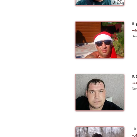
3
8.
«в
Зна
9.
«с
Зна
10
«Я