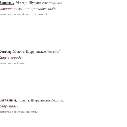
Василь
, 36 лет, г. Шурупинское /
/
Украина
твратительно очаровательный»
комства для серьёзных отношений.
Dmitrij
, 56 лет, г. Шурупинское /
/
Украина
иву в городе»
комства для брака.
Виталии
, 46 лет, г. Шурупинское /
/
Украина
озлучений»
комство для создания семьи.