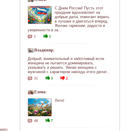
С Днем России! Пусть этот
праздник вдохновляет на
добрые дела, помогает верить
в лучшее и двигаться вперед.
Желаю гармонии, радости и
уверенности в за...
1
5
Владимир:
Добрый, внимательный и заботливый если
женщина не пытается доминировать,
указывать и решать. Умная женщина с
мужчиной с характером никогда этого делат...
31
3
2
Елена:
Лето!
48
7
амаюс