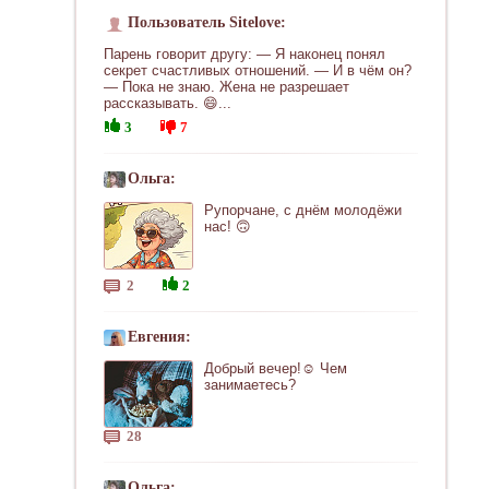
Пользователь Sitelove:
Парень говорит другу: — Я наконец понял
секрет счастливых отношений. — И в чём он?
— Пока не знаю. Жена не разрешает
рассказывать. 😄...
3
7
Ольга:
Рупорчане, с днём молодёжи
нас! 🙃
2
2
Евгения:
Добрый вечер!☺ Чем
занимаетесь?
28
Ольга: