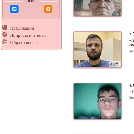
или
Публикации
3.
Вопросы и ответы
«П
Обратная связь
сп
Зна
4
4.
«Т
Зна