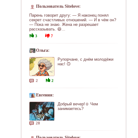
Пользователь Sitelove:
Парень говорит другу: — Я наконец понял
секрет счастливых отношений. — И в чём он?
— Пока не знаю. Жена не разрешает
рассказывать. 😄...
3
7
Ольга:
Рупорчане, с днём молодёжи
нас! 🙃
2
2
Евгения:
Добрый вечер!☺ Чем
занимаетесь?
28
Пользователь Sitelove: