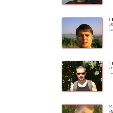
8.
«П
Зна
9.
«Г
Зна
10
«И