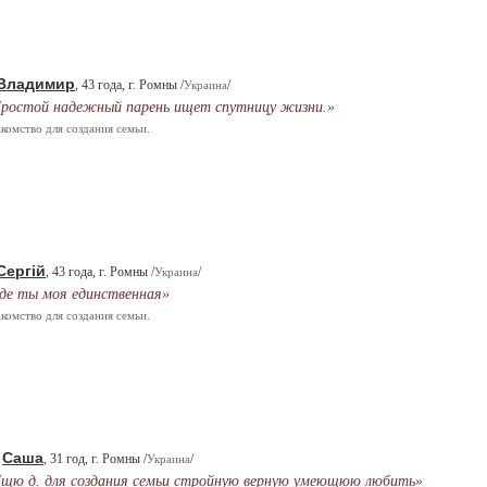
Владимир
, 43 года, г. Ромны /
/
Украина
ростой надежный парень ищет спутницу жизни.»
комство для создания семьи.
Сергій
, 43 года, г. Ромны /
/
Украина
де ты моя единственная»
комство для создания семьи.
Саша
.
, 31 год, г. Ромны /
/
Украина
щю д. для создания семьи стройную верную умеющюю любить»