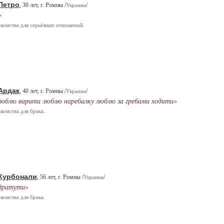
Петро
, 30 лет, г. Ромны /
/
Украина
»
комства для серьёзных отношений.
Ардак
, 40 лет, г. Ромны /
/
Украина
юблю варити люблю наребалку люблю за гребами ходити»
комства для брака.
Курбонали
, 56 лет, г. Ромны /
/
Украина
дратути»
комства для брака.