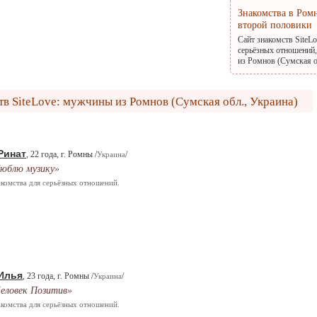
Знакомства в Ром
второй половики
Сайт знакомств SiteL
серьёзных отношений,
из Ромнов (Сумская о
тв SiteLove: мужчины из Ромнов (Сумская обл., Украина)
Ринат
, 22 года, г. Ромны /
/
Украина
юблю музику»
комства для серьёзных отношений.
Илья
, 23 года, г. Ромны /
/
Украина
еловек Позитив»
комства для серьёзных отношений.