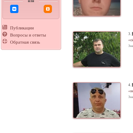
или
Публикации
3.
Вопросы и ответы
«o
Обратная связь
Зна
4.
«н
Зна