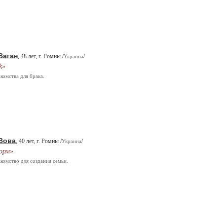
Ваган
, 48 лет, г. Ромны /
/
Украина
k»
комства для брака.
Вова
, 40 лет, г. Ромны /
/
Украина
орм»
комство для создания семьи.