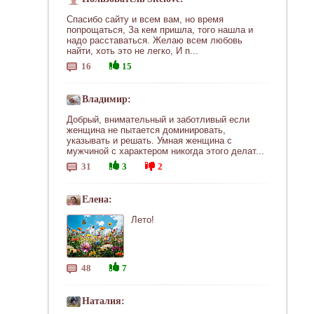
Спасибо сайту и всем вам, но время
попрощаться, За кем пришла, того нашла и
надо расставаться. Желаю всем любовь
найти, хоть это не легко, И п...
16
15
Владимир:
Добрый, внимательный и заботливый если
женщина не пытается доминировать,
указывать и решать. Умная женщина с
мужчиной с характером никогда этого делат...
31
3
2
Елена:
Лето!
48
7
Наталия: