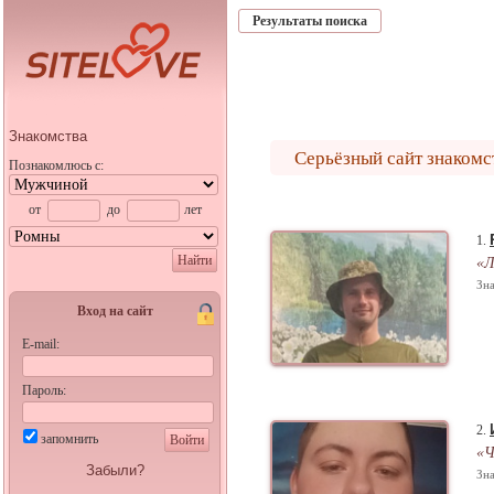
Результаты поиска
Знакомства
Серьёзный сайт знакомс
Познакомлюсь с:
от
до
лет
1.
Найти
«Л
Зна
Вход на сайт
E-mail:
Пароль:
2.
запомнить
Войти
«Ч
Забыли?
Зна