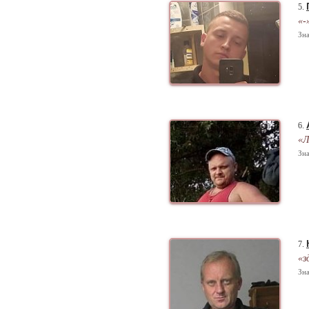
5.
«-
Зна
6.
«Л
Зна
7.
«з
Зна