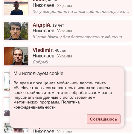
Николаев
,
Украина
Хочу встретить на этом сайте простую женщину для серьзных отношений которая умеет ценить чувство и ласку и которая будит...
Андрій
,
19 лет
Николаев
,
Украина
Шукаю дівчину для довгострокових відносин
Vladimir
,
40 лет
Николаев
,
Украина
Добрый
Мы используем сookie
Саня
,
32 года
Николаев
,
Украина
Во время посещения мобильной версии сайта
Ок
«Sitelove.ru» вы соглашаетесь с использованием
cookie-файлов и тем, что мы обрабатываем ваши
персональные данные с использованием
Віталій
,
27 лет
метрических программ.
Политика
Николаев
,
Украина
конфиденциальности
Холостой
Соглашаюсь
Сергій
,
35 лет
Николаев
,
Украина