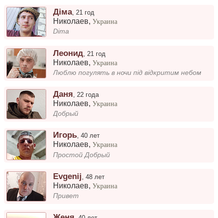
Діма
,
21 год
Николаев
,
Украина
Dima
Леонид
,
21 год
Николаев
,
Украина
Люблю погулять в ночи під відкритим небом
Даня
,
22 года
Николаев
,
Украина
Добрый
Игорь
,
40 лет
Николаев
,
Украина
Простой Добрый
Evgenij
,
48 лет
Николаев
,
Украина
Привет
Женя
,
40 лет