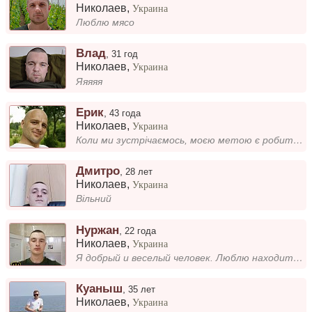
Николаев
,
Украина
Люблю мясо
Влад
,
31 год
Николаев
,
Украина
Яяяяя
Ерик
,
43 года
Николаев
,
Украина
Коли ми зустрічаємось, моєю метою є робити це спілкування максимально позитивним і приємним. Сподіваюся, що наша зустріч...
Дмитро
,
28 лет
Николаев
,
Украина
Вільний
Нуржан
,
22 года
Николаев
,
Украина
Я добрый и веселый человек. Люблю находить радость в мелочах и дарить позитив окружающим. Для меня важно, чтобы рядом бы...
Куаныш
,
35 лет
Николаев
,
Украина