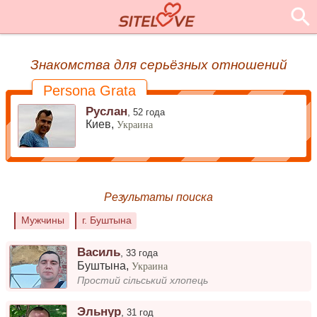
Знакомства для серьёзных отношений
Persona Grata
Руслан
,
52 года
Киев,
Украина
Результаты поиска
Мужчины
г. Буштына
Василь
,
33 года
Буштына
,
Украина
Простий сільський хлопець
Эльнур
,
31 год