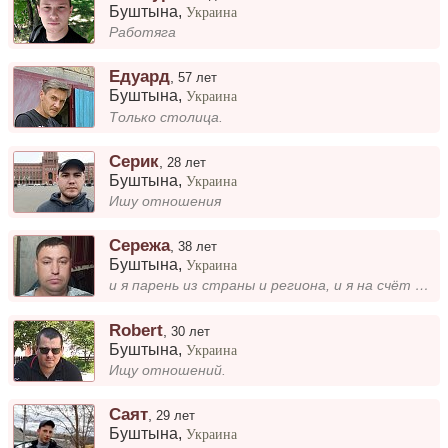
Буштына
,
Украина
Работяга
Едуард
,
57 лет
Буштына
,
Украина
Только столица.
Серик
,
28 лет
Буштына
,
Украина
Ишу отношения
Сережа
,
38 лет
Буштына
,
Украина
и я парень из страны и региона, и я на счёт общения и серьезных отношений и создание семьи и ребенка...
Robert
,
30 лет
Буштына
,
Украина
Ищу отношений.
Саят
,
29 лет
Буштына
,
Украина