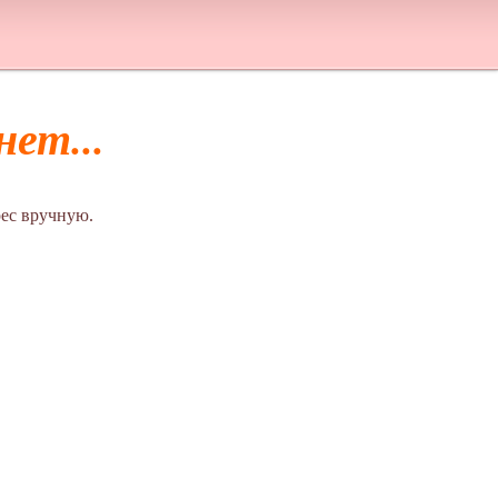
ет...
ес вручную.