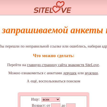
а запрашиваемой анкеты н
Вы перешли по неправильной ссылке или ошиблись, набирая адр
Что можно сделать:
Перейти на
главную страницу сайта знакомств SiteLove
.
Можно ознакомиться с анкетами
девушек
или
мужчин
.
А ещё, воспользоваться поиском
Ищу:
Возраст:
от
до