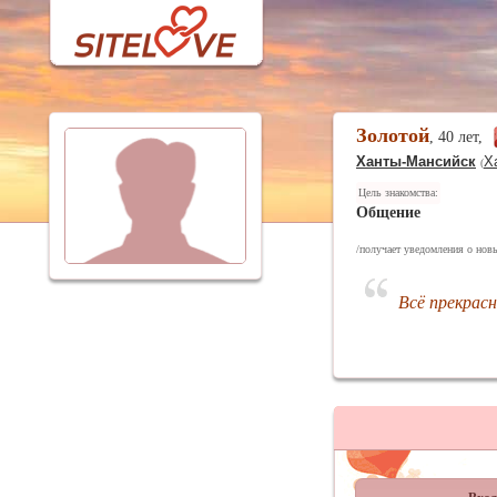
Золотой
, 40 лет,
Ханты-Мансийск
Х
(
Цель знакомства:
Общение
/получает уведомления о нов
Всё прекрас