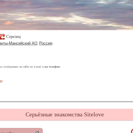
Стрелец
анты-Мансийский АО
Россия
,
)
ых сообщениях на сайте по e-mail и
на телефон
/
но
Серьёзные знакомства Sitelove