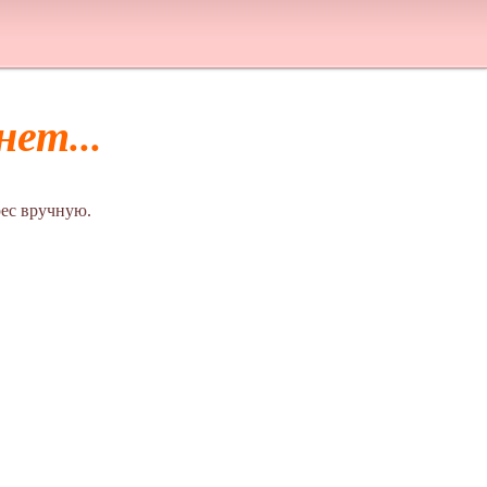
ет...
ес вручную.