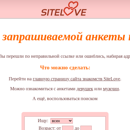
а запрашиваемой анкеты н
Вы перешли по неправильной ссылке или ошиблись, набирая адр
Что можно сделать:
Перейти на
главную страницу сайта знакомств SiteLove
.
Можно ознакомиться с анкетами
девушек
или
мужчин
.
А ещё, воспользоваться поиском
Ищу:
Возраст:
от
до