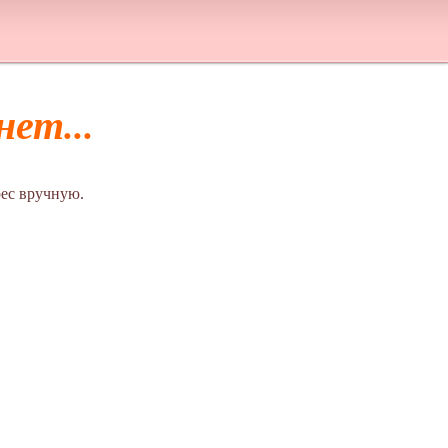
ет...
ес вручную.