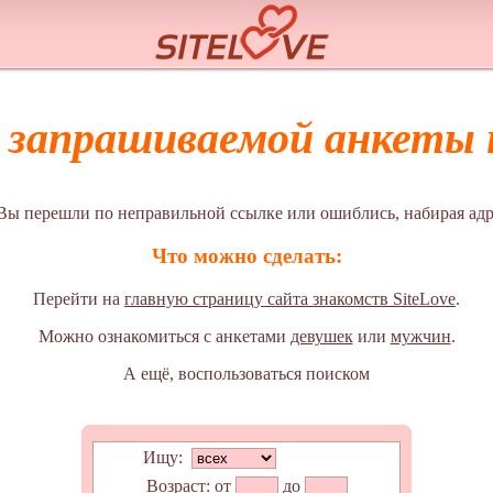
а запрашиваемой анкеты н
Вы перешли по неправильной ссылке или ошиблись, набирая адр
Что можно сделать:
Перейти на
главную страницу сайта знакомств SiteLove
.
Можно ознакомиться с анкетами
девушек
или
мужчин
.
А ещё, воспользоваться поиском
Ищу:
Возраст:
от
до