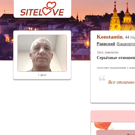
Konstantin
, 44 г
Раевский
Башкорто
(
Цель знакомства:
Серьёзные отноше
/получает уведомления о новы
1 фото
Все отлично