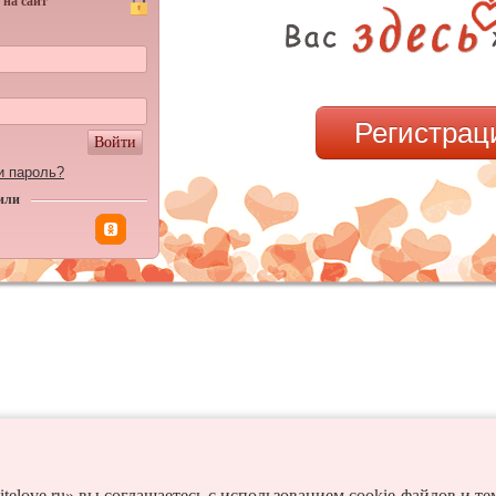
 на сайт
Регистрац
Войти
и пароль?
или
itelove.ru» вы соглашаетесь с использованием cookie-файлов и т