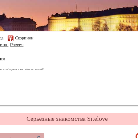
ода,
Скорпион
стан
Россия
,
)
ния
х сообщениях на сайте по e-mail/
Серьёзные знакомства Sitelove