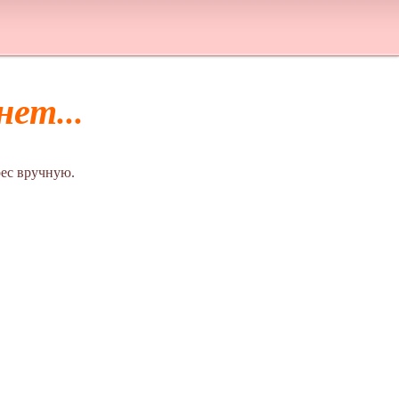
ет...
ес вручную.