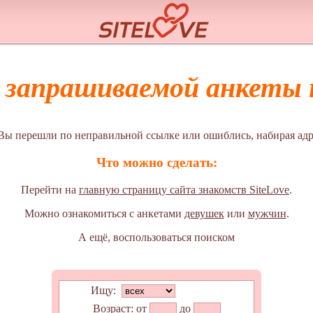
а запрашиваемой анкеты н
Вы перешли по неправильной ссылке или ошиблись, набирая адр
Что можно сделать:
Перейти на
главную страницу сайта знакомств SiteLove
.
Можно ознакомиться с анкетами
девушек
или
мужчин
.
А ещё, воспользоваться поиском
Ищу:
Возраст:
от
до