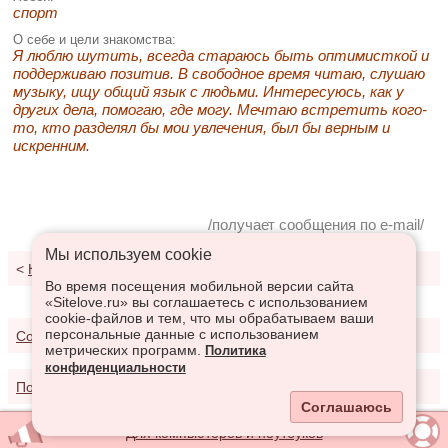
спорт
О себе и цели знакомства:
Я люблю шутить, всегда стараюсь быть оптимисткой и
поддерживаю позитив. В свободное время читаю, слушаю
музыку, ищу общий язык с людьми. Интересуюсь, как у
других дела, помогаю, где могу. Мечтаю встретить кого-
то, кто разделял бы мои увлечения, был бы верным и
искренним.
/получает сообщения по e-mail/
Мы используем сookie
<
К результатам поиска
Во время посещения мобильной версии сайта
«Sitelove.ru» вы соглашаетесь с использованием
cookie-файлов и тем, что мы обрабатываем ваши
персональные данные с использованием
Соглашение о предоставлении услуг
метрических программ.
Политика
конфиденциальности
Политика конфиденциальности
Соглашаюсь
Для компьютеров и ноутбуков