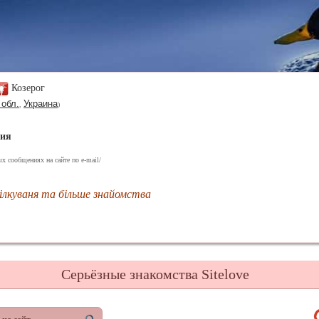
Козерог
 обл.
Украина
,
)
ния
х сообщениях на сайте по e-mail/
ілкуваня та більше знайомства
Серьёзные знакомства Sitelove