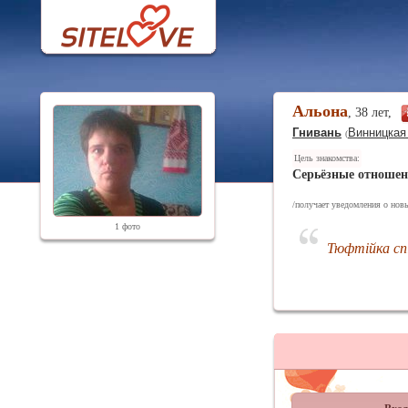
Альона
, 38 лет,
Гнивань
Винницкая
(
Цель знакомства:
Серьёзные отноше
/получает уведомления о новы
1 фото
Тюфтійка сп