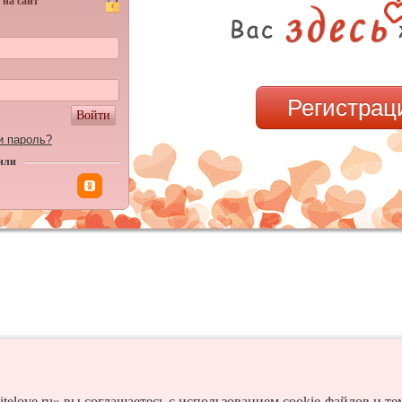
 на сайт
Регистрац
Войти
и пароль?
или
itelove.ru» вы соглашаетесь с использованием cookie-файлов и т