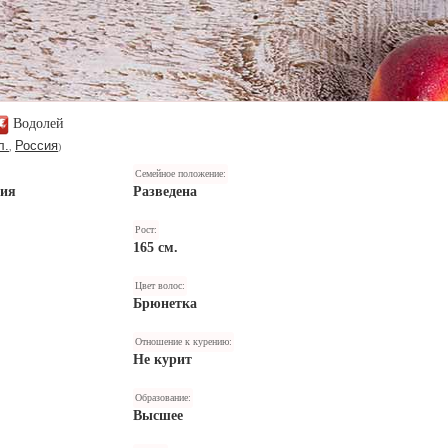
Водолей
л.
Россия
,
)
Семейное положение:
ния
Разведена
Рост:
165 см.
Цвет волос:
Брюнетка
Отношение к курению:
Не курит
Образование:
Высшее