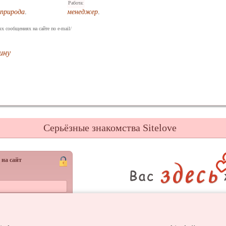
Работа:
природа
.
менеджер
.
х сообщениях на сайте по e-mail/
ину
Серьёзные знакомства Sitelove
 на сайт
Регистрац
Войти