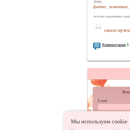
Хобби:
фитнес, животные, 
/получает уведомления о новы
своего мужч
Комментарии
1
Вход
E-mail:
Пароль:
Мы используем сookie
запомнить