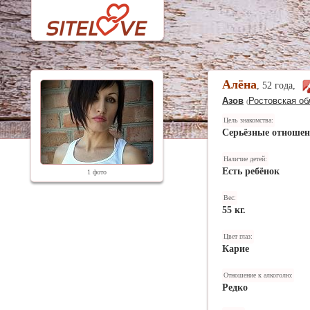
Алёна
, 52 года,
Азов
Ростовская об
(
Цель знакомства:
Серьёзные отноше
Наличие детей:
Есть ребёнок
1 фото
Вес:
55 кг.
Цвет глаз:
Карие
Отношение к алкоголю:
Редко