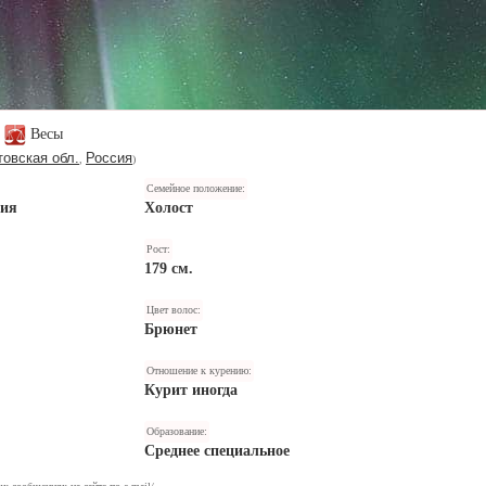
Весы
товская обл.
Россия
,
)
Семейное положение:
ния
Холост
Рост:
179 см.
Цвет волос:
Брюнет
Отношение к курению:
Курит иногда
Образование:
Среднее специальное