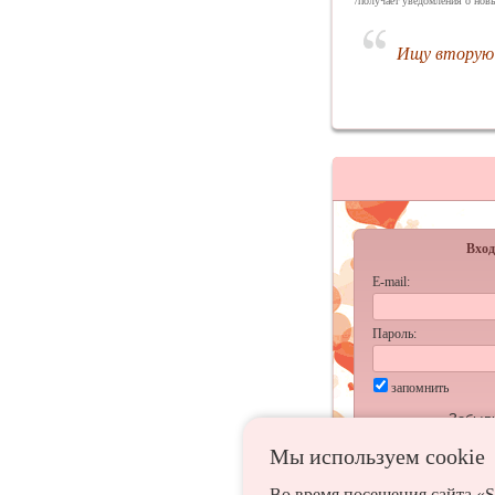
/получает уведомления о новы
Ищу вторую 
Вход
E-mail:
Пароль:
запомнить
Забыл
Мы используем сookie
Во время посещения сайта «S