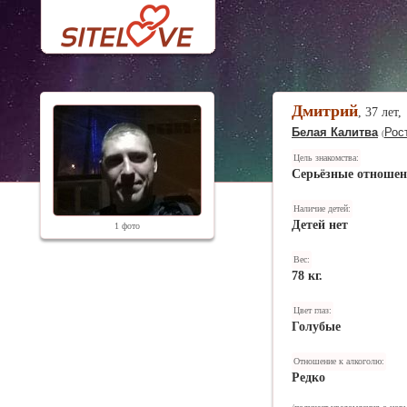
Дмитрий
, 37 лет,
Белая Калитва
Рос
(
Цель знакомства:
Серьёзные отноше
Наличие детей:
Детей нет
1 фото
Вес:
78 кг.
Цвет глаз:
Голубые
Отношение к алкоголю:
Редко