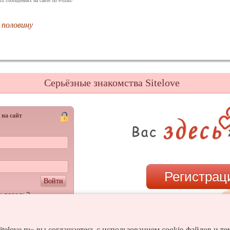
х сообщениях на сайте по e-mail/
половину
Серьёзные знакомства Sitelove
 на сайт
Регистрац
Войти
и пароль?
или
itelove.ru» вы соглашаетесь с использованием cookie-файлов и т