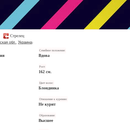
,
Стрелец
ская обл.
Украина
,
)
Семейное положение:
ния
Вдова
Рост:
162 см.
Цвет волос:
Блондинка
Отношение к курению:
Не курит
Образование:
Высшее