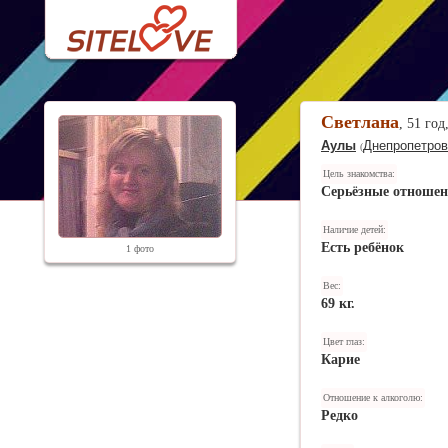
Светлана
, 51 год
Аулы
Днепропетров
(
Цель знакомства:
Серьёзные отноше
Наличие детей:
Есть ребёнок
1 фото
Вес:
69 кг.
Цвет глаз:
Карие
Отношение к алкоголю:
Редко