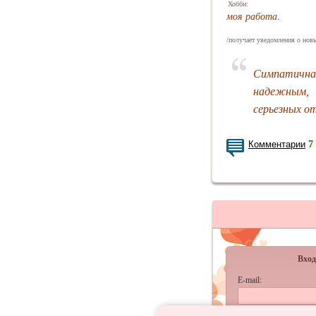
Хобби:
моя работа
.
/получает уведомления о новы
Симпатичная
надежным, 
серьезных о
Комментарии
7
Вход
E-mail:
Пароль: