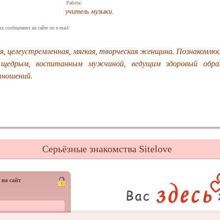
Работа:
учитель музыки
.
х сообщениях на сайте по e-mail/
, целеустремленная, мягкая, творческая женщина. Познакомлю
щедрым, воспитанным мужчиной, ведущим здоровый обра
тношений.
Серьёзные знакомства Sitelove
 на сайт