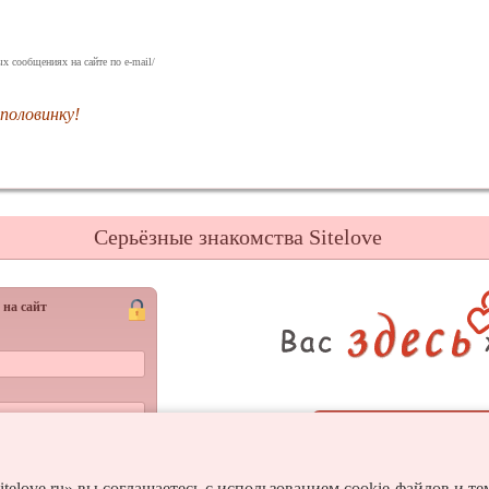
х сообщениях на сайте по e-mail/
половинку!
Серьёзные знакомства Sitelove
 на сайт
Регистрац
Войти
и пароль?
itelove.ru» вы соглашаетесь с использованием cookie-файлов и т