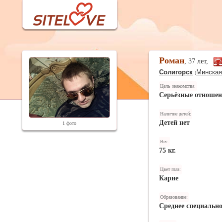
Роман
, 37 лет,
Солигорск
Минская
(
Цель знакомства:
Серьёзные отноше
Наличие детей:
Детей нет
1 фото
Вес:
75 кг.
Цвет глаз:
Карие
Образование:
Среднее специально