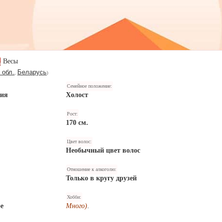
Весы
 обл.
Беларусь
,
)
Семейное положение:
ния
Холост
Рост:
170 см.
Цвет волос:
Необычный цвет волос
Отношение к алкоголю:
Только в кругу друзей
Хобби:
е
Много)
.