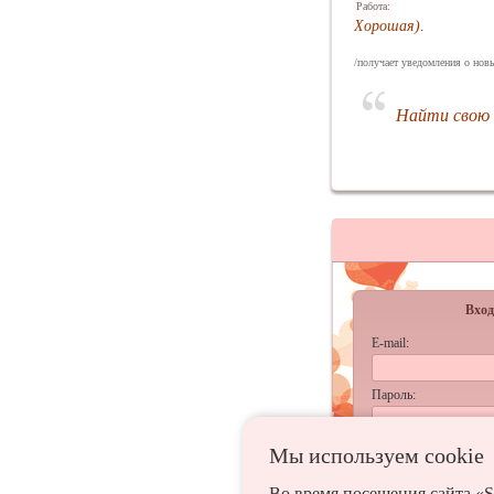
Работа:
Хорошая)
.
/получает уведомления о новы
Найти свою 
Вход
E-mail:
Пароль:
запомнить
Мы используем сookie
Забыл
Во время посещения сайта «S