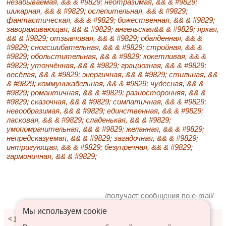
незабываемая, && & #9829; неотразимая, && & #9829;
шикарная, && & #9829; ослепительная, && & #9829;
фантастическая, && & #9829; божественная, && & #9829;
завораживающая, && & #9829; ангельская&& & #9829; яркая,
&& & #9829; отзывчивая, && & #9829; обалденная, && &
#9829; сногсшибательная, && & #9829; стройная, && &
#9829; обольстительная, && & #9829; кокетливая, && &
#9829; утончённая, && & #9829; грациозная, && & #9829;
весёлая, && & #9829; энергичная, && & #9829; стильная, &&
& #9829; коммуникабельная, && & #9829; чудесная, && &
#9829; романтичная, && & #9829; разносторонняя, && &
#9829; сказочная, && & #9829; симпатичная, && & #9829;
невообразимая, && & #9829; единственная, && & #9829;
ласковая, && & #9829; сладенькая, && & #9829;
умопомрачительная, && & #9829; желанная, && & #9829;
непредсказуемая, && & #9829; загадочная, && & #9829;
интригующая, && & #9829; безупречная, && & #9829;
гармоничная, && & #9829;
/получает сообщения по e-mail/
Мы используем сookie
<
К результатам поиска