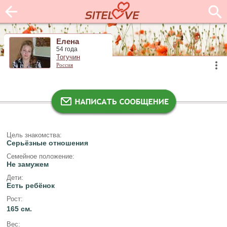
Елена
54 года
Тогучин
Россия
Цель знакомства:
Серьёзные отношения
Семейное положение:
Не замужем
Дети:
Есть ребёнок
Рост:
165 см.
Вес: