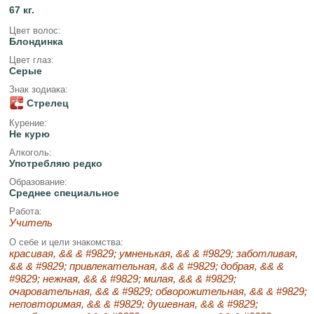
67 кг.
Цвет волос:
Блондинка
Цвет глаз:
Серые
Знак зодиака:
Стрелец
Курение:
Не курю
Алкоголь:
Употребляю редко
Образование:
Среднее специальное
Работа:
Учитель
О себе и цели знакомства:
красивая, && & #9829; умненькая, && & #9829; заботливая,
&& & #9829; привлекательная, && & #9829; добрая, && &
#9829; нежная, && & #9829; милая, && & #9829;
очаровательная, && & #9829; обворожительная, && & #9829;
неповторимая, && & #9829; душевная, && & #9829;