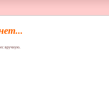
ет...
ес вручную.