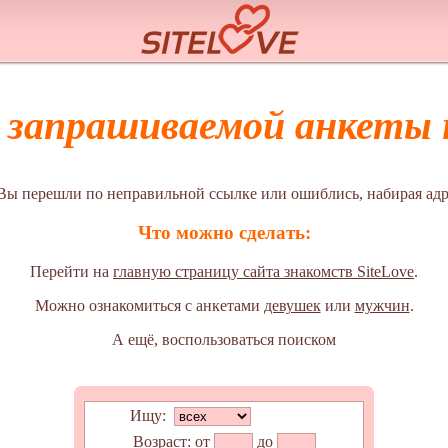
а запрашиваемой анкеты н
Вы перешли по неправильной ссылке или ошиблись, набирая адр
Что можно сделать:
Перейти на
главную страницу сайта знакомств SiteLove
.
Можно ознакомиться с анкетами
девушек
или
мужчин
.
А ещё, воспользоваться поиском
Ищу:
Возраст:
от
до