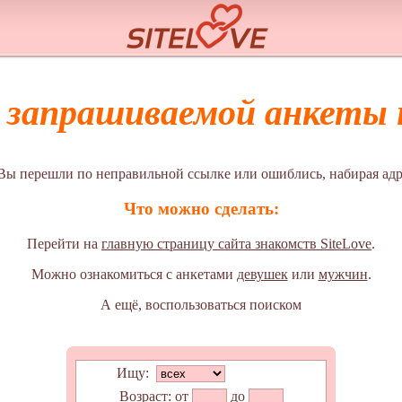
а запрашиваемой анкеты н
Вы перешли по неправильной ссылке или ошиблись, набирая адр
Что можно сделать:
Перейти на
главную страницу сайта знакомств SiteLove
.
Можно ознакомиться с анкетами
девушек
или
мужчин
.
А ещё, воспользоваться поиском
Ищу:
Возраст:
от
до